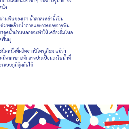
การเคลื่อนไหวซ้ำๆ ของการจู๋ปาก ซึ่ง
หนัง
หลผ่านฟันของเรา น้ำตาลเหล่านี้เป็น
ยจะช่วยชะล้างน้ำตาลและกรดออกจากฟัน
รดูดน้ำผ่านหลอดจะทำให้เครื่องดื่มไหล
ิดฟันผุ
ดหนึ่งที่ผลิตจากปิโตรเลียม แม้ว่า
คมีจากพลาสติกอาจปนเปื้อนลงในน้ำที่
ะบบภูมิคุ้มกันได้