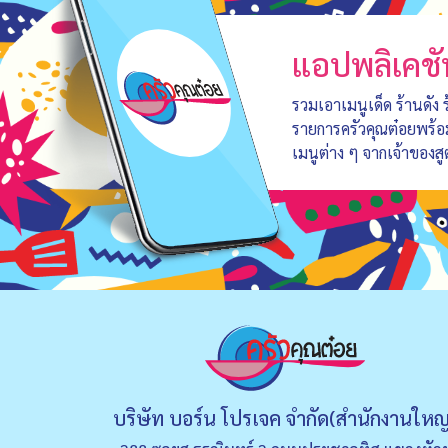
แอปพลิเคชั
รวมเอาเมนูเด็ด ร้านดัง
รายการครัวคุณต๋อยพร้
เมนูต่าง ๆ จากเจ้าของสู
บริษัท บอร์น โปรเจค จำกัด(สำนักงานใหญ