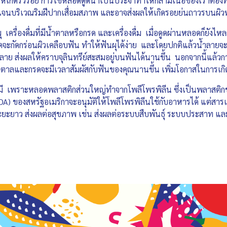
เกิดริ้วรอย การใช้หลอดดูดน้ำเป็นประจำทำให้กล้ามเนื้อของเราต้องทำ
าเจนบริเวณริมฝีปากเสื่อมสภาพ และอาจส่งผลให้เกิดรอยย่นถาวรบนผิว
 เครื่องดื่มที่มีน้ำตาลหรือกรด และเครื่องดื่ม เมื่อดูดผ่านหลอดก็ยังไ
รดจะกัดกร่อนผิวเคลือบฟัน ทำให้ฟันผุได้ง่าย และโดยปกติแล้วน้ำลา
ย ส่งผลให้คราบจุลินทรีย์สะสมอยู่บนฟันได้นานขึ้น นอกจากนี้แล้วกา
ำตาลและกรดจะมีเวลาสัมผัสกับฟันของคุณนานขึ้น เพิ่มโอกาสในการเก
มี เพราะหลอดพลาสติกส่วนใหญ่ทำจากโพลีโพรพิลีน ซึ่งเป็นพลาสติกชนิ
ของสหรัฐอเมริกาจะอนุมัติให้โพลีโพรพิลีนใช้กับอาหารได้ แต่สารเ
ะยาว ส่งผลต่อสุขภาพ เช่น ส่งผลต่อระบบสืบพันธุ์ ระบบประสาท และร