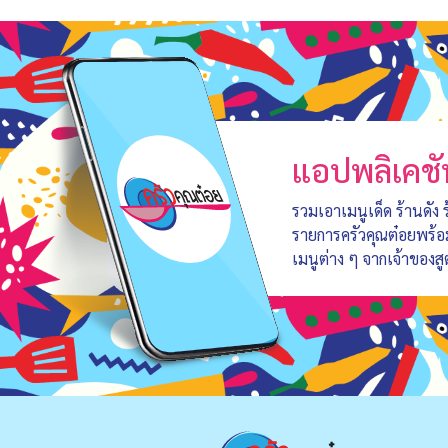
แอปพลิเคชั
รวมเอาเมนูเด็ด ร้านดัง
รายการครัวคุณต๋อยพร้
เมนูต่าง ๆ จากเจ้าของสู