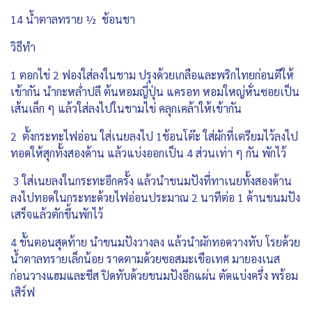
14 น้ำตาลทราย ½ ช้อนชา
วิธีทำ
1 ตอกไข่ 2 ฟองใส่ลงในชาม ปรุงด้วยเกลือและพริกไทยก่อนตีให้
เข้ากัน นำกะหล่ำปลี ต้นหอมญี่ปุ่น แครอท หอมใหญ่หั่นซอยเป็น
เส้นเล็ก ๆ แล้วใส่ลงไปในชามไข่ คลุกเคล้าให้เข้ากัน
2 ตั้งกระทะไฟอ่อน ใส่เนยลงไป 1ช้อนโต๊ะ ใส่ผักที่เตรียมไว้ลงไป
ทอดให้สุกทั้งสองด้าน แล้วแบ่งออกเป็น 4 ส่วนเท่า ๆ กัน พักไว้
3 ใส่เนยลงในกระทะอีกครั้ง แล้วนำขนมปังที่ทาเนยทั้งสองด้าน
ลงไปทอดในกระทะด้วยไฟอ่อนประมาณ 2 นาทีต่อ 1 ด้านขนมปัง
เสร็จแล้วตักขึ้นพักไว้
4 ขั้นตอนสุดท้าย นำขนมปังวางลง แล้วนำผักทอดวางทับ โรยด้วย
น้ำตาลทรายเล็กน้อย ราดตามด้วยซอสมะเขือเทศ มายองเนส
ก่อนวางแฮมและชีส ปิดทับด้วยขนมปังอีกแผ่น ตัดแบ่งครึ่ง พร้อม
เสิร์ฟ