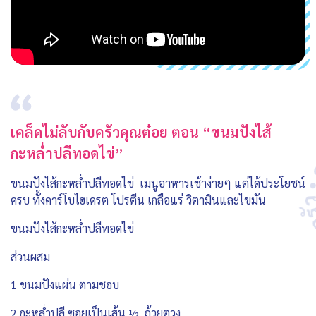
เคล็ดไม่ลับกับครัวคุณต๋อย ตอน “ขนมปังไส้
กะหล่ำปลีทอดไข่”
ขนมปังไส้กะหล่ำปลีทอดไข่ เมนูอาหารเช้าง่ายๆ แต่ได้ประโยชน์
ครบ ทั้งคาร์โบไฮเดรต โปรตีน เกลือแร่ วิตามินและไขมัน
ขนมปังไส้กะหล่ำปลีทอดไข่
ส่วนผสม
1 ขนมปังแผ่น ตามชอบ
2 กะหล่ำปลี ซอยเป็นเส้น ½ ถ้วยตวง