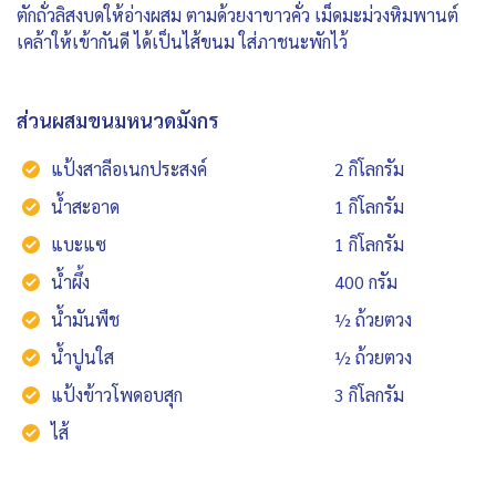
ตักถั่วลิสงบดให้อ่างผสม ตามด้วยงาขาวคั่ว เม็ดมะม่วงหิมพานต์
เคล้าให้เข้ากันดี ได้เป็นไส้ขนม ใส่ภาชนะพักไว้
ส่วนผสมขนมหนวดมังกร
แป้งสาลีอเนกประสงค์
2 กิโลกรัม
น้ำสะอาด
1 กิโลกรัม
แบะแซ
1 กิโลกรัม
น้ำผึ้ง
400 กรัม
น้ำมันพืช
½ ถ้วยตวง
น้ำปูนใส
½ ถ้วยตวง
แป้งข้าวโพดอบสุก
3 กิโลกรัม
ไส้