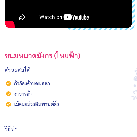
ขนมหนวดมังกร (ไหมฟ้า)
ส่วนผสมไส้
ถั่วลิสงคั่วบดแหลก
งาขาวคั่ว
เม็ดมะม่วงหิมพานต์คั่ว
วิธีทำ