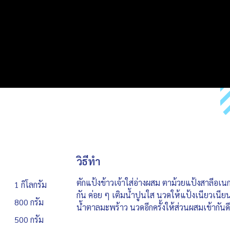
วิธีทำ
ตักแป้งข้าวเจ้าใส่อ่างผสม ตาม้วยแป้งสาลีอเน
1 กิโลกรัม
กัน ค่อย ๆ เติมน้ำปูนใส นวดให้แป้งเนียวเนีย
800 กรัม
น้ำตาลมะพร้าว นวดอีกครั้งให้ส่วนผสมเข้ากันดี 
500 กรัม