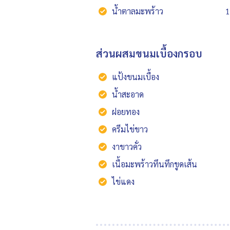
น้ำตาลมะพร้าว
1
ส่วนผสมขนมเบื้องกรอบ
แป้งขนมเบื้อง
น้ำสะอาด
ฝอยทอง
ครีมไข่ขาว
งาขาวคั่ว
เนื้อมะพร้าวทึนทึกขูดเส้น
ไข่แดง