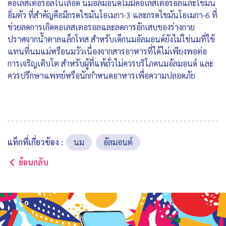
คอเลสเตอรอลในเลือด นมอัลมอนด์ไม่มีคอเลสเตอรอลและไขมัน
อิ่มตัว ที่สำคัญคือมีกรดไขมันโอเมกา-3 และกรดไขมันโอเมกา-6 ที่
ช่วยลดการเกิดคอเลสเตอรอลและลดการอักเสบของร่างกาย
ปราศจากน้ำตาลแล็กโทส สำหรับเด็กนมอัลมอนด์ยังไม่ใช่นมที่ใช้
แทนที่นมแม่หรือนมวัวเนื่องจากสารอาหารที่ได้ไม่เพียงพอต่อ
การเจริญเติบโต สำหรับผู้ที่แพ้ถั่วไม่ควรบริโภคนมอัลมอนด์ และ
ควรปรึกษาแพทย์หรือนักกำหนดอาหารเพื่อความปลอดภัย
แท็กที่เกี่ยวข้อง :
นม
อัลมอนต์
ย้อนกลับ