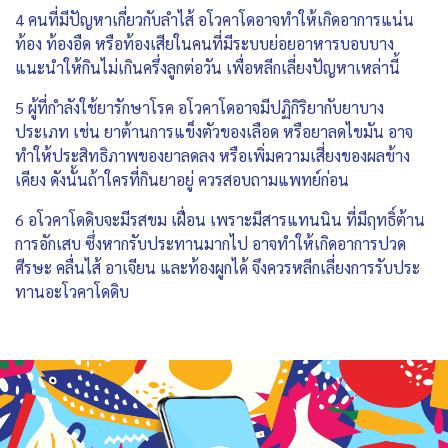
4 คนที่มีปัญหาเกี่ยวกับลำไส้ อโวคาโดอาจทำให้เกิดอาการแน่น
ท้อง ท้องอืด หรือท้องเสียในคนที่มีระบบย่อยอาหารบอบบาง
แนะนำให้กินไม่เกินครึ่งลูกต่อวัน เพื่อหลีกเลี่ยงปัญหาเหล่านี้
5 ผู้ที่กำลังใช้ยารักษาโรค อโวคาโดอาจมีปฏิกิริยากับยาบาง
ประเภท เช่น ยาต้านการแข็งตัวของเลือด หรือยาลดไขมัน อาจ
ทำให้ประสิทธิภาพของยาลดลง หรือเพิ่มความเสี่ยงของผลข้าง
เคียง ดังนั้นถ้าใครที่กินยาอยู่ ควรสอบถามแพทย์ก่อน
6 อโวคาโดดิบจะมีรสขม เฝื่อน เพราะมีสารแทนนิน ที่มีฤทธิ์ต้าน
การอักเสบ ซึ่งหากรับประทานมากไป อาจทำให้เกิดอาการปวด
ศีรษะ คลื่นไส้ อาเจียน และท้องผูกได้ จึงควรหลีกเลี่ยงการรับประ
ทานอะโวคาโดดิบ