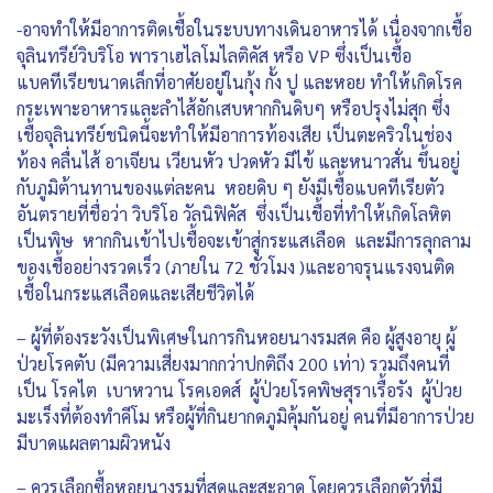
-อาจทำให้มีอาการติดเชื้อในระบบทางเดินอาหารได้ เนื่องจากเชื้อ
จุลินทรีย์วิบริโอ พาราเฮไลโมไลติคัส หรือ VP ซึ่งเป็นเชื้อ
แบคทีเรียขนาดเล็กที่อาศัยอยู่ในกุ้ง กั้ง ปู และหอย ทำให้เกิดโรค
กระเพาะอาหารและลำไส้อักเสบหากกินดิบๆ หรือปรุงไม่สุก ซึ่ง
เชื้อจุลินทรีย์ชนิดนี้จะทำให้มีอาการท้องเสีย เป็นตะคริวในช่อง
ท้อง คลื่นไส้ อาเจียน เวียนหัว ปวดหัว มีไข้ และหนาวสั่น ขึ้นอยู่
กับภูมิต้านทานของแต่ละคน หอยดิบ ๆ ยังมีเชื้อแบคทีเรียตัว
อันตรายที่ชื่อว่า วิบริโอ วัลนิฟิคัส ซึ่งเป็นเชื้อที่ทำให้เกิดโลหิต
เป็นพิษ หากกินเข้าไปเชื้อจะเข้าสู่กระแสเลือด และมีการลุกลาม
ของเชื้ออย่างรวดเร็ว (ภายใน 72 ชั่วโมง )และอาจรุนแรงจนติด
เชื้อในกระแสเลือดและเสียชีวิตได้
– ผู้ที่ต้องระวังเป็นพิเศษในการกินหอยนางรมสด คือ ผู้สูงอายุ ผู้
ป่วยโรคตับ (มีความเสี่ยงมากกว่าปกติถึง 200 เท่า) รวมถึงคนที่
เป็น โรคไต เบาหวาน โรคเอดส์ ผู้ป่วยโรคพิษสุราเรื้อรัง ผู้ป่วย
มะเร็งที่ต้องทำคีโม หรือผู้ที่กินยากดภูมิคุ้มกันอยู่ คนที่มีอาการป่วย
มีบาดแผลตามผิวหนัง
– ควรเลือกซื้อหอยนางรมที่สดและสะอาด โดยควรเลือกตัวที่มี