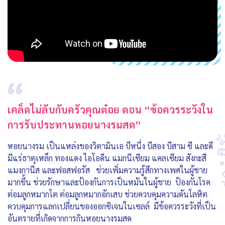
เคล็ดไม่ลับกับครัวคุณต๋อย ตอน “ข้อควรระวังใน
การรับประทานหอยนางรมสด”
หอยนางรม เป็นแหล่งของวิตามินเอ บีหนึ่ง บีสอง บีสาม ซี และดี
มีแร่ธาตุเหล็ก ทองแดง ไอโอดีน แมกนีเซียม แคลเซียม สังกะสี
แมงกานีส และฟอสฟอรัส ช่วยเพิ่มความรู้สึกทางเพศในผู้ชาย
มากขึ้น ช่วยรักษาและป้องกันการเป็นหมันในผู้ชาย ป้องกันโรค
ต่อมลูกหมากโต ต่อมลูกหมากอักเสบ ช่วยควบคุมความดันโลหิต
ควบคุมการแลกเปลี่ยนของออกซิเจนในเซลล์ มีข้อควรระวังที่เป็น
อันตรายที่เกิดจากการกินหอยนางรมสด