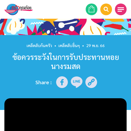
หน้าแรก
สูตรอาหาร
เคล็ดลับก้นครัว
•
เคล็ดลับอื่นๆ
•
29 พ.ย. 66
ข้อควรระวังในการรับประทานหอย
ร้านอาหาร
นางรมสด
รายการย้อนหลัง
Share
:
เคล็ดลับก้นครัว
บทความ
ข่าวสาร
ติดต่อเรา