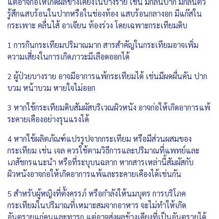
แต่อาจก่อให้เกิดผลข้างเคียงในบางราย เช่น มีกลิ่นปาก มีกลิ่นตัว
รู้สึกแสบร้อนในปากหรือในช่องท้อง แสบร้อนกลางอก มีแก๊สใน
กระเพาะ คลื่นไส้ อาเจียน ท้องร่วง โดยเฉพาะกระเทียมดิบ
1 การกินกระเทียมปริมาณมาก สารสำคัญในกระเทียมอาจเพิ่ม
ความเสี่ยงในการเกิดภาวะมีเลือดออกได้
2 ผู้ป่วยบางราย อาจมีอาการแพ้กระเทียมได้ เช่นมีผดผื่นคัน ปาก
บวม หน้าบวม หายใจไม่ออก
3 หากใช้กระเทียมดิบสัมผัสบริเวณผิวหนัง อาจก่อให้เกิดอาการแพ้
ระคายเคืองอย่างรุนแรงได้
4 หากใช้ผลิตภัณฑ์แปรรูปจากกระเทียม หรือมีส่วนผสมของ
กระเทียม เช่น เจล ควรใช้ตามวิธีการและปริมาณที่แพทย์และ
เภสัชกรแนะนำ หรือที่ระบุบนฉลาก หากสารเหล่านี้สัมผัสกับ
ผิวหนังอาจก่อให้เกิดอาการแพ้และระคายเคืองได้เช่นกัน
5 สำหรับผู้หญิงที่ตั้งครรภ์ หรือกำลังให้นมบุตร การบริโภค
กระเทียมในปริมาณที่เหมาะสมจากอาหาร จะไม่ทำให้เกิด
อันตรายแก่คนและทารก แต่อาจส่งผลข้างเคียงที่เป็นอันตรายได้