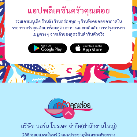
แอปพลิเคชันครัวคุณต๋อย
รวมเอาเมนูเด็ด ร้านดัง ร้านอร่อยทุก ๆ ร้านที่เคยออกอากาศใน
รายการครัวคุณต๋อยพร้อมสูตรอาหารและเคล็ดลับ การปรุงอาหาร
เมนูต่าง ๆ จากเจ้าของสูตรต้นตำรับตัวจริง
บริษัท บอร์น โปรเจค จำกัด(สำนักงานใหญ่)
288 ซอยส.ธรณินทร์ 2 ถนนประชาอุทิศ แขวงหัวยขวาง