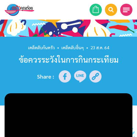
หน้าแรก
สูตรอาหาร
เคล็ดลับก้นครัว
•
เคล็ดลับอื่นๆ
•
23 ส.ค. 64
ข้อควรระวังในการกินกระเทียม
ร้านอาหาร
รายการย้อนหลัง
Share
:
เคล็ดลับก้นครัว
บทความ
ข่าวสาร
ติดต่อเรา