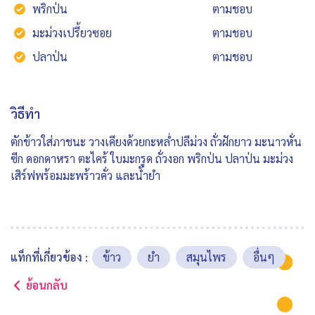
พริกป่น
ตามชอบ
มะม่วงเปรี้ยวซอย
ตามชอบ
ปลาป่น
ตามชอบ
วิธีทำ
ตักข้าวใส่ภาชนะ วางเคียงด้วยกะหล่ำปลีม่วง ถั่วฝักยาว มะนาวหั่น
ซีก ดอกดาหรา ตะไคร้ ใบมะกรูด ถั่วงอก พริกป่น ปลาป่น มะม่วง
เสิร์ฟพร้อมมะพร้าวคั่ว และน้ำยำ
แท็กที่เกี่ยวข้อง :
ข้าว
ยำ
สมุนไพร
อื่นๆ
ย้อนกลับ