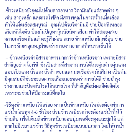
-ข้าวเหนียวยังอุดมไปด้วยสารอาหาร วิตามินกับแร่ธาตุต่าง ๆ
เช่น ธาตุเหล็ก และกรดโฟลิก มีสรรพคุณในการสร้างเม็ดเลือด
ทำให้เม็ดเลือดสมบูรณ์ อุดมไปด้วยวิตามินอี ช่วยป้องกันหลอด
เลือดหัวใจตีบ ป้องกันปัญหาวุ้นนัยน์ตาเสื่อม ทำให้สมองสงบ
คลายเครียด กินแล้วจะรู้สึกผ่อน คลาย ข้าวเหนียวมีฤทธิ์อุ่น ข่วย
ในการรักษาอุณหภูมิของร่างกายจากอากาศที่หนาวเย็นได้
– ข้าวเหนียวดำมีสารอาหารมากกว่าข้าวเหนียวขาว เพราะมีสาร
สำคัญอย่าง โอพีซี ซึ่งเป็นสารที่สามารถพบได้ในองุ่นดำ องุ่นแดง
แอปเปิลแดง ถั่วแดง ถั่วดำ หอมแดง มะเขือม่วง มันสีม่วง เป็นต้น
มีคุณสมบัติช่วยชะลอความเสื่อมถอยของร่างกายได้ดี ช่วยบำรุง
ร่างกายและป้องกันโรคได้หลายโรค ที่สำคัญคือส่งผลดีต่อจิตใจ
เพราะจะช่วยให้มีอารมณ์ที่สดใส
-วิธีหุงข้าวเหนียวให้อร่อย หากเป็นข้าวเหนียวใหม่จะต้องทำการ
แช่น้ำก่อนหุง 4-6 ชั่วโมง ส่วนข้าวเหนียวเก่าจะต้องแช่น้ำทิ้งไว้
ข้ามคืน เพื่อให้เมล็ดข้าวเหนียวอ่อนนุ่มพอที่จะหุงและสุกได้ แต่
หากไม่มีเวลาแช่ข้าว วิธีหุงข้าวเหนียวแบบย่นเวลา โดยให้เทน้ำ