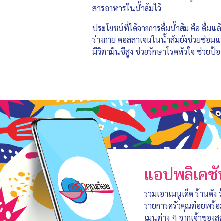
สารอาหารในน้ำส้มไว้
ประโยชน์ที่ได้จากการดื่มน้ำส้ม คือ ดื่ม
ร่างกาย คอลลาเจนในน้ำส้มยังช่วยซ่อมแซ
มีวิตามินซีสูง ช่วยรักษาโรคหัวใจ ช่วยป้อ
แอปพลิเคชั
รวมเอาเมนูเด็ด ร้านดัง
รายการครัวคุณต๋อยพร้
เมนูต่าง ๆ จากเจ้าของสู