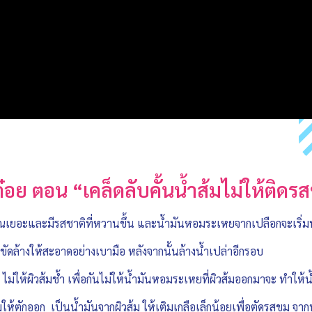
ต๋อย ตอน “เคล็ดลับคั้นน้ำส้มไม่ให้ติดร
ิมาณเยอะและมีรสชาติที่หวานขึ้น และน้ำมันหอมระเหยจากเปลือกจะเริ่ม
 ขัดล้างให้สะอาดอย่างเบามือ หลังจากนั้นล้างน้ำเปล่าอีกรอบ
ไม่ให้ผิวส้มช้ำ เพื่อกันไม่ให้น้ำมันหอมระเหยที่ผิวส้มออกมาจะ ทำให้
้มให้ตักออก เป็นน้ำมันจากผิวส้ม ให้เติมเกลือเล็กน้อยเพื่อตัดรสขม จา