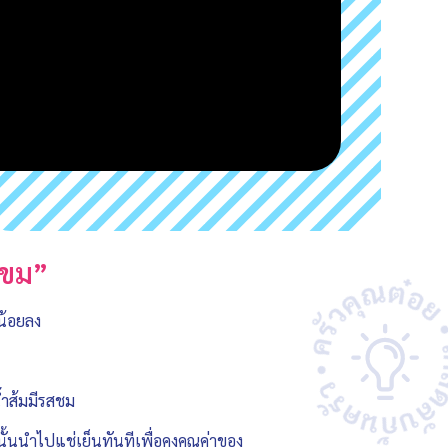
สขม”
น้อยลง
น้ำส้มมีรสชม
กนั้นนำไปแช่เย็นทันทีเพื่อคงคุณค่าของ