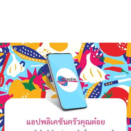
แอปพลิเคชันครัวคุณต๋อย