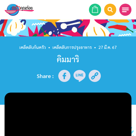
หน้าแรก
สูตรอาหาร
เคล็ดลับก้นครัว
•
เคล็ดลับการปรุงอาหาร
•
27 มี.ค. 67
คิมมาริ
ร้านอาหาร
รายการย้อนหลัง
Share
:
เคล็ดลับก้นครัว
บทความ
ข่าวสาร
ติดต่อเรา