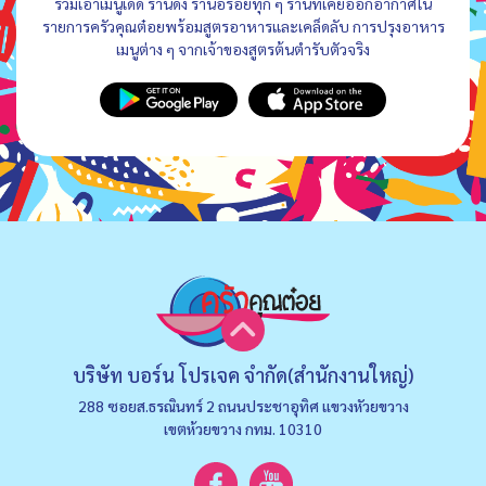
รวมเอาเมนูเด็ด ร้านดัง ร้านอร่อยทุก ๆ ร้านที่เคยออกอากาศใน
รายการครัวคุณต๋อยพร้อมสูตรอาหารและเคล็ดลับ การปรุงอาหาร
เมนูต่าง ๆ จากเจ้าของสูตรต้นตำรับตัวจริง
บริษัท บอร์น โปรเจค จำกัด(สำนักงานใหญ่)
288 ซอยส.ธรณินทร์ 2 ถนนประชาอุทิศ แขวงหัวยขวาง
เขตห้วยขวาง กทม. 10310