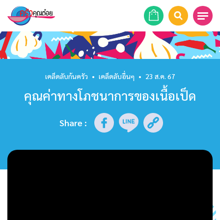
หน้าแรก
สูตรอาหาร
เคล็ดลับก้นครัว
•
เคล็ดลับอื่นๆ
•
23 ส.ค. 67
คุณค่าทางโภชนาการของเนื้อเป็ด
ร้านอาหาร
รายการย้อนหลัง
Share
:
เคล็ดลับก้นครัว
บทความ
ข่าวสาร
ติดต่อเรา