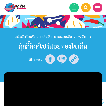
หน้าแรก
สูตรอาหาร
เคล็ดลับก้นครัว
•
เคล็ดลับ 10 คะแนนเต็ม
•
25 มิ.ย. 64
คุ้กกี้สิงค์โปร์ฝอยทองไข่เค็ม
ร้านอาหาร
รายการย้อนหลัง
Share
:
เคล็ดลับก้นครัว
บทความ
ข่าวสาร
ติดต่อเรา