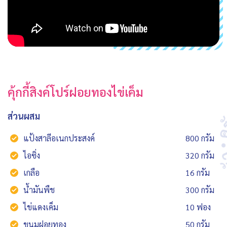
คุ้กกี้สิงค์โปร์ฝอยทองไข่เค็ม
ส่วนผสม
แป้งสาลีอเนกประสงค์
800 กรัม
ไอซิ่ง
320 กรัม
เกลือ
16 กรัม
น้ำมันพืช
300 กรัม
ไข่แดงเค็ม
10 ฟอง
ขนมฝอยทอง
50 กรัม