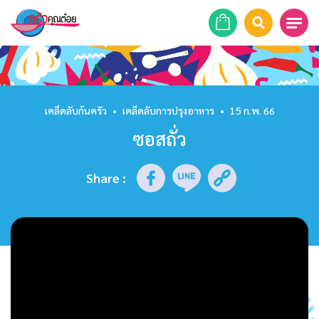
หน้าแรก
สูตรอาหาร
เคล็ดลับก้นครัว
•
เคล็ดลับการปรุงอาหาร
•
15 ก.พ. 66
ซอสถั่ว
ร้านอาหาร
รายการย้อนหลัง
Share
:
เคล็ดลับก้นครัว
บทความ
ข่าวสาร
ติดต่อเรา