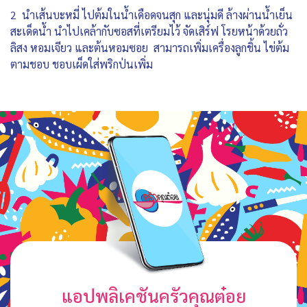
2 นำเส้นบะหมี่ ไปต้มในน้ำเดือดจนสุก และนุ่มดี ล้างผ่านน้ำเย็น
สะเด็ดน้ำ นำไปเคล้ากับซอสที่เตรียมไว้ จัดเสิร์ฟ โรยหน้าด้วยถั่ว
ลิสง หอมเจียว และต้นหอมซอย สามารถเพิ่มเครื่องลูกชิ้น ไข่ต้ม
ตามชอบ ชอบเผ็ดใส่พริกป่นเพิ่ม
แอปพลิเคชันครัวคุณต๋อย