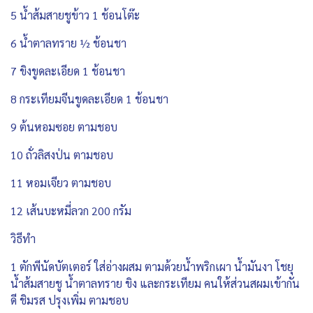
5 น้ำส้มสายชูข้าว 1 ช้อนโต๊ะ
6 น้ำตาลทราย ½ ช้อนชา
7 ขิงขูดละเอียด 1 ช้อนชา
8 กระเทียมจีนขูดละเอียด 1 ช้อนชา
9 ต้นหอมซอย ตามชอบ
10 ถั่วลิสงป่น ตามชอบ
11 หอมเจียว ตามชอบ
12 เส้นบะหมี่ลวก 200 กรัม
วิธีทำ
1 ตักพีนัดบัตเตอร์ ใส่อ่างผสม ตามด้วยน้ำพริกเผา น้ำมันงา โชยุ
น้ำส้มสายชู น้ำตาลทราย ขิง และกระเทียม คนให้ส่วนสผมเข้ากัน
ดี ชิมรส ปรุงเพิ่ม ตามชอบ