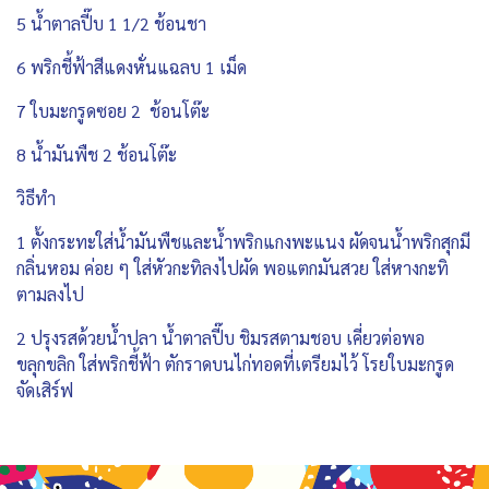
5 น้ำตาลปี๊บ 1 1/2 ช้อนชา
6 พริกชี้ฟ้าสีแดงหั่นแฉลบ 1 เม็ด
7 ใบมะกรูดซอย 2 ช้อนโต๊ะ
8 น้ำมันพืช 2 ช้อนโต๊ะ
วิธีทำ
1 ตั้งกระทะใส่น้ำมันพืชและน้ำพริกแกงพะแนง ผัดจนน้ำพริกสุกมี
กลิ่นหอม ค่อย ๆ ใส่หัวกะทิลงไปผัด พอแตกมันสวย ใส่หางกะทิ
ตามลงไป
2 ปรุงรสด้วยน้ำปลา น้ำตาลปี๊บ ชิมรสตามชอบ เคี่ยวต่อพอ
ขลุกขลิก ใส่พริกชี้ฟ้า ตักราดบนไก่ทอดที่เตรียมไว้ โรยใบมะกรูด
จัดเสิร์ฟ