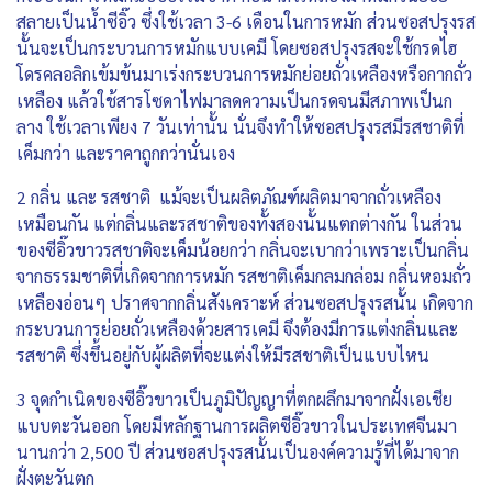
สลายเป็นน้ำซีอิ๊ว ซึ่งใช้เวลา 3-6 เดือนในการหมัก ส่วนซอสปรุงรส
นั้นจะเป็นกระบวนการหมักแบบเคมี โดยซอสปรุงรสจะใช้กรดไฮ
โดรคลอลิกเข้มข้นมาเร่งกระบวนการหมักย่อยถั่วเหลืองหรือกากถั่ว
เหลือง แล้วใช้สารโซดาไฟมาลดความเป็นกรดจนมีสภาพเป็นก
ลาง ใช้เวลาเพียง 7 วันเท่านั้น นั่นจึงทำให้ซอสปรุงรสมีรสชาติที่
เค็มกว่า และราคาถูกกว่านั่นเอง
2 กลิ่น และ รสชาติ แม้จะเป็นผลิตภัณฑ์ผลิตมาจากถั่วเหลือง
เหมือนกัน แต่กลิ่นและรสชาติของทั้งสองนั้นแตกต่างกัน ในส่วน
ของซีอิ๊วขาวรสชาติจะเค็มน้อยกว่า กลิ่นจะเบากว่าเพราะเป็นกลิ่น
จากธรรมชาติที่เกิดจากการหมัก รสชาติเค็มกลมกล่อม กลิ่นหอมถั่ว
เหลืองอ่อนๆ ปราศจากกลิ่นสังเคราะห์ ส่วนซอสปรุงรสนั้น เกิดจาก
กระบวนการย่อยถั่วเหลืองด้วยสารเคมี จึงต้องมีการแต่งกลิ่นและ
รสชาติ ซึ่งขึ้นอยู่กับผู้ผลิตที่จะแต่งให้มีรสชาติเป็นแบบไหน
3 จุดกำเนิดของซีอิ๊วขาวเป็นภูมิปัญญาที่ตกผลึกมาจากฝั่งเอเชีย
แบบตะวันออก โดยมีหลักฐานการผลิตซีอิ๊วขาวในประเทศจีนมา
นานกว่า 2,500 ปี ส่วนซอสปรุงรสนั้นเป็นองค์ความรู้ที่ได้มาจาก
ฝั่งตะวันตก