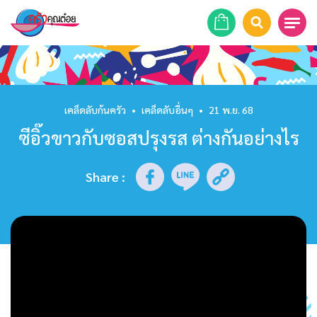
หน้าแรก
สูตรอาหาร
เคล็ดลับก้นครัว
•
เคล็ดลับอื่นๆ
•
21 พ.ย. 68
ซีอิ๊วขาวกับซอสปรุงรส ต่างกันอย่างไร
ร้านอาหาร
รายการย้อนหลัง
Share
:
เคล็ดลับก้นครัว
บทความ
ข่าวสาร
ติดต่อเรา