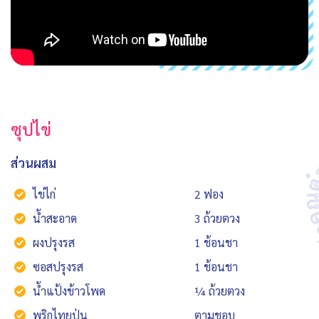
ซุปไข่
ส่วนผสม
ไข่ไก่
2 ฟอง
น้ำสะอาด
3 ถ้วยตวง
ผงปรุงรส
1 ช้อนชา
ซอสปรุงรส
1 ช้อนชา
น้ำแป้งข้าวโพด
¼ ถ้วยตวง
พริกไทยป่น
ตามชอบ