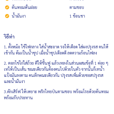
ต้นหอมหั่นฝอย
ตามชอบ
น้ำมันงา
1 ช้อนชา
วิธีทำ
1. ตั้งหม้อ ใช้ไฟกลาง ใส่น้ำสะอาด รอให้เดือด ใส่ผงปรุงรส คนให้
เข้ากัน ต้มเป็นน้ำซุป เมื่อน้ำซุปเดือดดี ลดความร้อนไฟลง
2. ตอกไข่ไก่ใส่ถ้วย ตีให้ขึ้นฟู แล้วเทลงในส่วนผสมข้อที่ 1 ค่อย ๆ
เทให้เป็นเส้น ขณะเดียวกันต้องคนไปด้วยในตัว จากนั้นก็เทน้ำ
แป้งมันลงตาม คนลักษณะเดียวกัน ปรุงรสเพิ่มด้วยซอสปรุงรส
และน้ำมันงา
3.ตักเสิร์ฟ ให้เหยาะ พริกไทยป่นตามชอบ พร้อมโรยด้วยต้นหอม
พร้อมรับประทาน