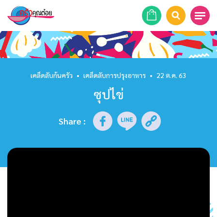
หน้าแรก
สูตรอาหาร
เคล็ดลับก้นครัว
•
เคล็ดลับการปรุงอาหาร
•
22 ต.ค. 63
ซุปไข่
ร้านอาหาร
รายการย้อนหลัง
Share
:
เคล็ดลับก้นครัว
บทความ
ข่าวสาร
ติดต่อเรา