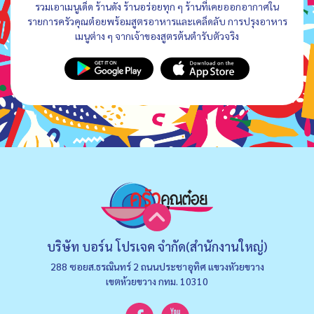
รวมเอาเมนูเด็ด ร้านดัง ร้านอร่อยทุก ๆ ร้านที่เคยออกอากาศใน
รายการครัวคุณต๋อยพร้อมสูตรอาหารและเคล็ดลับ การปรุงอาหาร
เมนูต่าง ๆ จากเจ้าของสูตรต้นตำรับตัวจริง
บริษัท บอร์น โปรเจค จำกัด(สำนักงานใหญ่)
288 ซอยส.ธรณินทร์ 2 ถนนประชาอุทิศ แขวงหัวยขวาง
เขตห้วยขวาง กทม. 10310