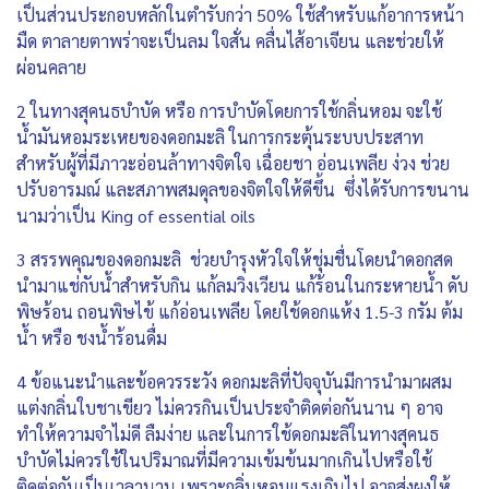
เป็นส่วนประกอบหลักในตำรับกว่า 50% ใช้สำหรับแก้อาการหน้า
มืด ตาลายตาพร่าจะเป็นลม ใจสั่น คลื่นไส้อาเจียน และช่วยให้
ผ่อนคลาย
2 ในทางสุคนธบำบัด หรือ การบำบัดโดยการใช้กลิ่นหอม จะใช้
น้ำมันหอมระเหยของดอกมะลิ ในการกระตุ้นระบบประสาท
สำหรับผู้ที่มีภาวะอ่อนล้าทางจิตใจ เฉื่อยชา อ่อนเพลีย ง่วง ช่วย
ปรับอารมณ์ และสภาพสมดุลของจิตใจให้ดีขึ้น ซึ่งได้รับการขนาน
นามว่าเป็น King of essential oils
3 สรรพคุณของดอกมะลิ ช่วยบำรุงหัวใจให้ชุ่มชื่นโดยนำดอกสด
นำมาแช่กับน้ำสำหรับกิน แก้ลมวิงเวียน แก้ร้อนในกระหายน้ำ ดับ
พิษร้อน ถอนพิษไข้ แก้อ่อนเพลีย โดยใช้ดอกแห้ง 1.5-3 กรัม ต้ม
น้ำ หรือ ชงน้ำร้อนดื่ม
4 ข้อแนะนำและข้อควรระวัง ดอกมะลิที่ปัจจุบันมีการนำมาผสม
แต่งกลิ่นใบชาเขียว ไม่ควรกินเป็นประจำติดต่อกันนาน ๆ อาจ
ทำให้ความจำไม่ดี ลืมง่าย และในการใช้ดอกมะลิในทางสุคนธ
บำบัดไม่ควรใช้ในปริมาณที่มีความเข้มข้นมากเกินไปหรือใช้
ติดต่อกันเป็นเวลานาน เพราะกลิ่นหอมแรงเกินไป อาจส่งผงให้