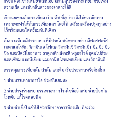
กรอบ ค่อนข้างเหนียวเล็กน้อย มีกลิ่นฉุนของกระเทียม ช่วยเพิ่ม
ความเผ็ด และดับกลิ่นคาวของอาหารได้ดี
ลักษณะของต้นกระเทียม เป็น พืช ที่สุกง่าย จึงไม่ควรผัดนาน
เพราะจะทำให้ต้นกระเทียมเฉา โดยให้ เตรียมเครื่องปรุงทุกอย่าง
ไว้พร้อมและใส่พร้อมกันทีเดียว
ต้นกระเทียมมีสารอาหารที่มีประโยชน์หลายอย่าง มีฟอสฟอรัส
เบตาแคโรทีน วิตามินเอ โฟเลต วิตามินซี วิตามินบี1 บี2 บี3 บี5
บี6 และบี9 มีใยอาหาร ธาตุเหล็ก สังกะสี ฟลูออไรด์ อุดมไปด้วย
แคลเซียม แมกนีเซียม แมงกานีส โพแทสเซียม และวิตามินอี
สรรพคุณกระเทียมต้น ลำต้น และใบ (รับประทานหรือต้มดื่ม)
1 ช่วยบรรเทาอาการไอ ช่วยขับเสมหะ
2 ช่วยบำรุงร่างกาย บรรเทาอาการโรคไขข้ออักเสบ ช่วยป้องกัน
โรคตับ แก้โรคหอบหืด
3 ช่วยฆ่าเชื้อในลำไส้ ช่วยรักษาอาการท้องเสีย ท้องร่วง