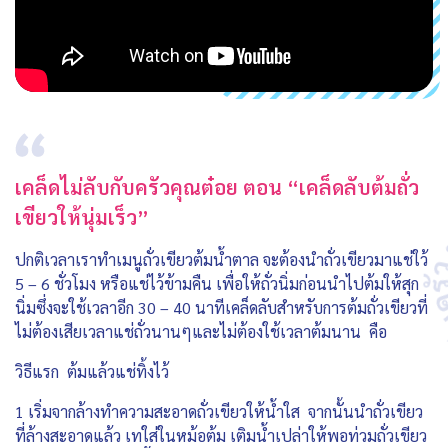
เคล็ดไม่ลับกับครัวคุณต๋อย ตอน “เคล็ดลับต้มถั่ว
เขียวให้นุ่มเร็ว”
ปกติเวลาเราทำเมนูถั่วเขียวต้มน้ำตาล จะต้องนำถั่วเขียวมาแช่ใว้
5 – 6 ชั่วโมง หรือแช่ไว้ข้ามคืน เพื่อให้ถั่วนิ่มก่อนนำไปต้มให้สุก
นิ่มซึ่งจะใช้เวลาอีก 30 – 40 นาทีเคล็ดลับสำหรับการต้มถั่วเขียวที่
ไม่ต้องเสียเวลาแช่ถั่วนานๆและไม่ต้องใช้เวลาต้มนาน คือ
วิธีแรก ต้มแล้วแช่ทิ้งไว้
1 เริ่มจากล้างทำความสะอาดถั่วเขียวให้น้ำใส จากนั้นนำถั่วเขียว
ที่ล้างสะอาดแล้ว เทใส่ในหม้อต้ม เติมน้ำเปล่าให้พอท่วมถั่วเขียว