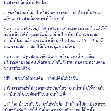
ปิดฝาหม้อต้มต่อให้น้ำเดือด
2 พอน้ำเดือด ต้มต่อในน้ำเดือดประมาณ 5 นาที จากนั้นปิดเตา
แก๊ส และปิดฝาหม้อ วางพักไว้ 10 นาที
3 ครบ 10 นาที สังเกตุถั่วเขียวเริ่มบานขึ้นและเริ่มแตกบ้างแล้วให้
คนถั่วเขียวให้ทั่ว และเติมน้ำเปล่าลงไปเพิ่ม ปริมาณตามชอบ
จากนั้นปิดฝาหม้อ และต้มถั่วเขียวต่อไปประมาณ 10 – 15 นาที
ตามความชอบว่าชอบให้ถั่วบานนุ่มขนาดไหน
4 ครบเวลา ปรุงรสด้วยเกลือป่นปลายช้อน และน้ำตาลอ้อย
ปริมาณตามชอบ คนให้ละลายเข้ากัน ชิมรส เพิ่มความหวานตาม
ชอบ พร้อมเสิร์ฟ
วิธีที่ 2 แช่แข็งถั่วก่อนต้ม ช่วยให้ต้มได้เร็วขึ้น
1 เริ่มจากล้างถั่วให้สะอาดแล้วนำมาใส่ชามเทน้ำลงไปให้ท่วมถั่ว
จากนั้นนำไปแช่ช่องฟรีซจนเป็นน้ำแข็ง
2 นำก้อนน้ำแข็งถั่วเขียวมาใส่หม้อต้ม เติมน้ำลงไปเล็กน้อย ความ
เย็นจะบีบรัดถั่ว ทำให้เมื่อโดนความร้อนถั่วจะบานได้ไว ต้ม