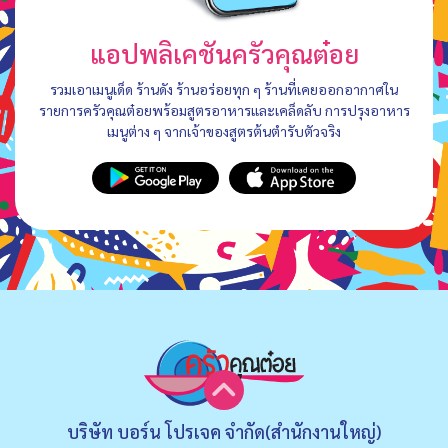
แอปพลิเคชันครัวคุณต๋อย
รวมเอาเมนูเด็ด ร้านดัง ร้านอร่อยทุก ๆ ร้านที่เคยออกอากาศใน
รายการครัวคุณต๋อยพร้อมสูตรอาหารและเคล็ดลับ การปรุงอาหาร
เมนูต่าง ๆ จากเจ้าของสูตรต้นตำรับตัวจริง
บริษัท บอร์น โปรเจค จำกัด(สำนักงานใหญ่)