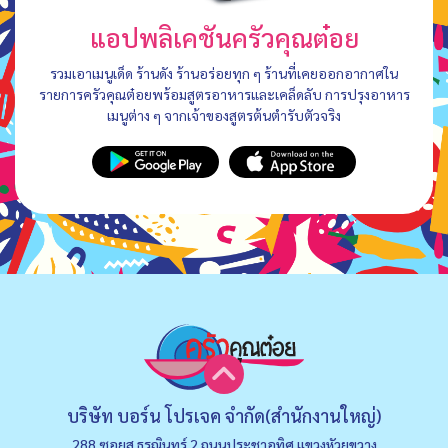
แอปพลิเคชันครัวคุณต๋อย
รวมเอาเมนูเด็ด ร้านดัง ร้านอร่อยทุก ๆ ร้านที่เคยออกอากาศใน
รายการครัวคุณต๋อยพร้อมสูตรอาหารและเคล็ดลับ การปรุงอาหาร
เมนูต่าง ๆ จากเจ้าของสูตรต้นตำรับตัวจริง
บริษัท บอร์น โปรเจค จำกัด(สำนักงานใหญ่)
288 ซอยส.ธรณินทร์ 2 ถนนประชาอุทิศ แขวงหัวยขวาง