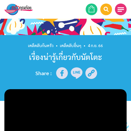
หน้าแรก
สูตรอาหาร
เคล็ดลับก้นครัว
•
เคล็ดลับอื่นๆ
•
4 ก.ย. 66
เรื่องน่ารู้เกี่ยวกับนัตโตะ
ร้านอาหาร
รายการย้อนหลัง
Share
:
เคล็ดลับก้นครัว
บทความ
ข่าวสาร
ติดต่อเรา