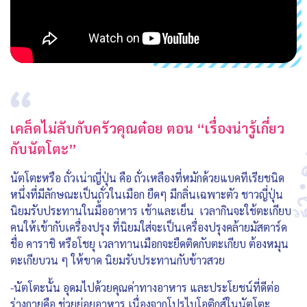
เคล็ดไม่ลับกับครัวคุณต๋อย ตอน “เรื่องน่ารู้เกี่ยว
กับนัตโตะ”
นัตโตะหรือ ถั่วเน่าญี่ปุ่น คือ ถั่วเหลืองที่หมักด้วยแบคทีเรียชนิด
หนึ่งที่มีลักษณะเป็นถั่วในเมือก ยืดๆ มีกลิ่นเฉพาะตัว ชาวญี่ปุ่น
นิยมรับประทานในมื้ออาหาร เช้าและเย็น เวลากินจะใช้ตะเกียบ
คนให้เข้ากับเครื่องปรุง ที่นิยมใส่จะเป็นเครื่องปรุงคล้ายมัสตาร์ด
ชื่อ คาราชิ หรือโชยุ เวลาทานเมือกจะยืดติดกับตะเกียบ ต้องหมุน
ตะเกียบวน ๆ ให้ขาด นิยมรับประทานกับข้าวสวย
-นัตโตะนั้น อุดมไปด้วยคุณค่าทางอาหาร และประโยชน์ที่ดีต่อ
ร่างกายคือ ช่วยย่อยอาหาร เนื่องจากโปรไบโอติกส์ในนัตโตะ