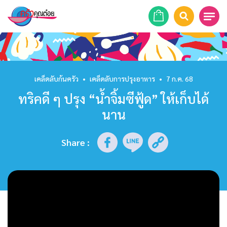
หน้าแรก
สูตรอาหาร
เคล็ดลับก้นครัว
•
เคล็ดลับการปรุงอาหาร
•
7 ก.ค. 68
ทริคดี ๆ ปรุง “น้ำจิ้มซีฟู้ด” ให้เก็บได้
ร้านอาหาร
นาน
รายการย้อนหลัง
Share
:
เคล็ดลับก้นครัว
บทความ
ข่าวสาร
ติดต่อเรา