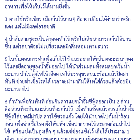
อาหารเพื่อให้เก็บไว้ได้นานยิ่งขึ้น
3 หากใช้พริกเขียว เมื่อเก็บไว้นานๆ สีอาจเปลี่ยนได้ง่ายกว่าพริก
แดง แต่ไม่มีผลต่อรสชาติ
4 น้ำส้มสายชูจะเป็นตัวดองทำให้พริกไม่เสีย สามารถเก็บได้นาน
ขึ้น แต่รสชาติจะไม่เปรี้ยวและมีกลิ่นหอมเท่ามะนาว
5 ในขั้นตอนการทำเพื่อเก็บไว้ใช้ และอยากให้กลิ่นหอมมะนาวคง
ไว้และยืดอายุของน้ำจิ้มออกไป ให้นำส่วนผสมทั้งหมดยกเว้นน้ำ
มะนาว นำไปตั้งไฟให้เดือด เทใส่บรรจุขวดขณะร้อนแล้วปิดฝา
ทันที ช่วยฆ่าเชื้อโรคได้ เวลาจะนำมากินให้เทใส่ถ้วยแล้วค่อยบีบ
มะนาวลงไป
6 ถ้าทำเพื่อกินทันที ก่อนกินควรแยกน้ำจิ้มซีฟู้ดออกเป็น 2 ส่วน
คือ ส่วนที่จะกินและส่วนที่จะเก็บไว้ เมื่อทำเสร็จแล้วควรเก็บน้ำจิ้ม
ซีฟู้ดใส่ขวดมีฝาปิด ควรใช้ขวดแก้ว โดยให้นำขวดไปต้มน้ำร้อน
ก่อน เพื่อฆ่าเชื้อโรค ผึ่งให้แห้ง เช็ดปากขวดให้สะอาดก่อนนำไป
ใช้ หรือแบ่งเป็นถุงเล็ก ๆ แล้วแช่ช่องแข็งไว้ เก็บได้ประมาณ 1
เดือน แต่ความหอมของมะนาวและความเผ็ดอาจจะลดลง เวลาจะ