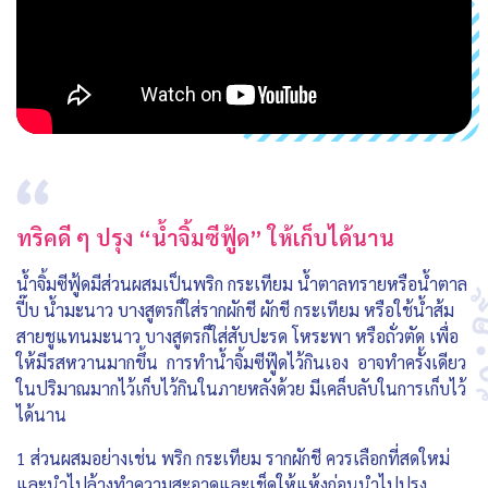
ทริคดี ๆ ปรุง “น้ำจิ้มซีฟู้ด” ให้เก็บได้นาน
น้ำจิ้มซีฟู้ดมีส่วนผสมเป็นพริก กระเทียม น้ำตาลทรายหรือน้ำตาล
ปี๊บ น้ำมะนาว บางสูตรก็ใส่รากผักชี ผักชี กระเทียม หรือใช้น้ำส้ม
สายชูแทนมะนาว บางสูตรก็ใส่สับปะรด โหระพา หรือถั่วตัด เพื่อ
ให้มีรสหวานมากขึ้น การทำน้ำจิ้มซีฟู๊ดไว้กินเอง อาจทำครั้งเดียว
ในปริมาณมากไว้เก็บไว้กินในภายหลังด้วย มีเคล็บลับในการเก็บไว้
ได้นาน
1 ส่วนผสมอย่างเช่น พริก กระเทียม รากผักชี ควรเลือกที่สดใหม่
และนำไปล้างทำความสะอาดและเช็ดให้แห้งก่อนนำไปปรุง