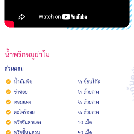
น้ำพริกหมูย่าโม
ส่วนผสม
น้ำมันพืช
½ ช้อนโต๊ะ
ข่าซอย
¼ ถ้วยตวง
หอมแดง
¼ ถ้วยตวง
ตะไคร้ซอย
¼ ถ้วยตวง
พริกจินดาแดง
10 เม็ด
พริกขี้หนูสวน
50 เม็ด