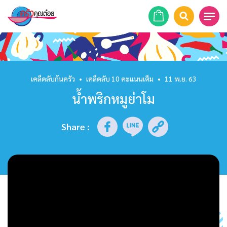
หน้าแรก
สูตรอาหาร
เคล็ดลับก้นครัว
•
เคล็ดลับ 10 คะแนนเต็ม
•
11 พ.ย. 63
น้ำพริกหมูย่าโม
ร้านอาหาร
รายการย้อนหลัง
Share
:
เคล็ดลับก้นครัว
บทความ
ข่าวสาร
ติดต่อเรา