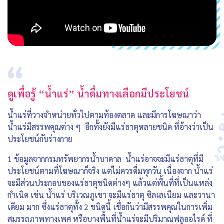
ดูเพื่อรู้ “น้ำแร่” น้ำดื่มทางเลือกมีประโยชน์
น้ำแร่ที่วางจำหน่ายทั่วไปตามท้องตลาด และมีการโฆษณาว่า
น้ำแร่มีสรรพคุณต่าง ๆ อีกทั้งยังมีแร่ธาตุหลายชนิด ที่อ้างว่าเป็น
ประโยชน์กับร่างกาย
1 ข้อมูลจากกรมทรัพยากรน้ำบาดาล น้ำแร่อาจจะมีแร่ธาตุที่มี
ประโยชน์ตามที่โฆษณาก็จริง แต่ไม่ควรดื่มทุกวัน เนื่องจาก น้ำแร่
จะมีส่วนประกอบของแร่ธาตุชนิดต่างๆ แล้วแต่พื้นที่ที่เป็นแหล่ง
กำเนิด เช่น น้ำแร่ บริเวณภูเขา จะมีแร่ธาตุ ซิลเลเนียม และวานา
เดียม มาก ซึ่งแร่ธาตุทั้ง 2 ชนิดนี้ เชื่อกันว่ามีสรรพคุณในการเพิ่ม
สมรรถภาพทางเพศ หรือบางพื้นที่น้ำแร่จะมีปริมาณฟลูออไรด์ ที่