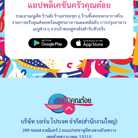
แอปพลิเคชันครัวคุณต๋อย
รวมเอาเมนูเด็ด ร้านดัง ร้านอร่อยทุก ๆ ร้านที่เคยออกอากาศใน
รายการครัวคุณต๋อยพร้อมสูตรอาหารและเคล็ดลับ การปรุงอาหาร
เมนูต่าง ๆ จากเจ้าของสูตรต้นตำรับตัวจริง
บริษัท บอร์น โปรเจค จำกัด(สำนักงานใหญ่)
288 ซอยส.ธรณินทร์ 2 ถนนประชาอุทิศ แขวงหัวยขวาง
เขตห้วยขวาง กทม. 10310