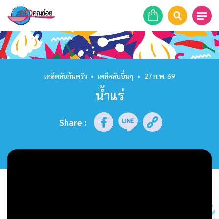
หน้าแรก
สูตรอาหาร
เคล็ดลับก้นครัว
•
เคล็ดลับอื่นๆ
•
27 ก.พ. 69
น้ำแร่
ร้านอาหาร
รายการย้อนหลัง
Share
:
เคล็ดลับก้นครัว
บทความ
ข่าวสาร
ติดต่อเรา