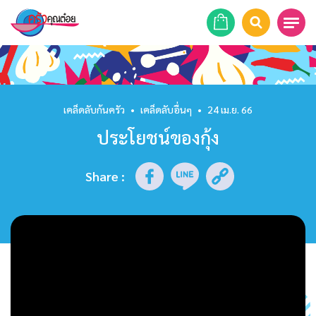
หน้าแรก
สูตรอาหาร
เคล็ดลับก้นครัว
•
เคล็ดลับอื่นๆ
•
24 เม.ย. 66
ประโยชน์ของกุ้ง
ร้านอาหาร
รายการย้อนหลัง
Share
:
เคล็ดลับก้นครัว
บทความ
ข่าวสาร
ติดต่อเรา