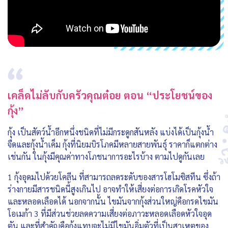
เคล็ดไม่ลับกับครัวคุณต๋อย ตอน “ประโยชน์ของ
กุ้ง”
กุ้ง เป็นสัตว์น้ำอีกหนึ่งชนิดที่ไม่มีกระดูกสันหลัง แบ่งได้เป็นกุ้งน้ำ
จืดและกุ้งน้ำเค็ม กุ้งที่นิยมบิรโภคมีหลายสายพันธุ์ ราคาก็แตกต่าง
เช่นกัน ในกุ้งมีคุณค่าทางโภชนาการอะไรบ้าง ตามไปดูกันเลย
1 กุ้งอุดมไปด้วยโคลีน ที่สามารถลดระดับของสารโฮโมซิสทีน ซึ่งถ้า
ร่างกายมีสารชนิดนี้สูงเกินไป อาจทำให้เสี่ยงต่อการเกิดโรคหัวใจ
และหลอดเลือดได้ นอกจากนั้น ไขมันจากกุ้งส่วนใหญ่คือกรดไขมัน
โอเมก้า 3 ที่มีส่วนช่วยลดความเสี่ยงต่อภาวะหลอดเลือดหัวใจอุด
ตัน และที่สำคัญคือกุ้งแทบจะไม่มีไขมันอิ่มตัวที่เป็นสาเหตุของ