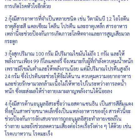
การเกิดโรคหัวใจอีกด้วย
2 กุ้งมีสารอาหารที่จำเป็นหลายชนิด เช่น วิตามินบี 12 ไอโอดีน
ธาตุสังกะสี แคลเซียม โคลีน โปรตีน และธาตุเหล็ก สารอาหาร
เหล่านี้จะช่วยป้องกันการเกิดภาวะโลหิตจางและการสูญเสียมวล
กระดูก
3 กุ้งสุกปริมาณ 100 กรัม มีปริมาณไขมันไม่ถึง 1 กรัม และให้
พลังงานเพียง 99 กิโลแคลอรี่ จึงเหมาะกับผู้ที่กำลังควบคุมน้ำหนัก
เพราะมีไขมันต่ำและให้พลังงานน้อย แต่มีปริมาณโปรตีนสูงถึง
24 กรัม ซึ่งโปรตีนจะช่วยให้อิ่มได้นาน ควบคุมความอยากอาหาร
และช่วยรักษามวลกล้ามเนื้อไม่ให้หายไปในระหว่างการลดน้ำ
หนัก ซึ่งจะส่งผลให้ร่างกายเผาผลาญพลังงานได้น้อยลง
4 กุ้งมีสารต้านอนุมูลอิสระชื่อว่าแอสตาแซนธิน เป็นสารสีส้มแดง
ที่อยู่ในสาหร่ายขนาดเล็กซึ่งเป็นแหล่งอาหารของกุ้ง สารตัวนี้จะ
ช่วยป้องกันการอักเสบจากการถูกอนุมูลอิสระทำลายเซลล์ใน
ร่างกาย และยังช่วยลดความเสี่ยงต่อโรคเรื้อรังต่าง ๆ ได้ด้วย เช่น
โรคเบาหวาน โรคมะเร็ง