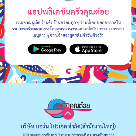
แอปพลิเคชันครัวคุณต๋อย
รวมเอาเมนูเด็ด ร้านดัง ร้านอร่อยทุก ๆ ร้านที่เคยออกอากาศใน
รายการครัวคุณต๋อยพร้อมสูตรอาหารและเคล็ดลับ การปรุงอาหาร
เมนูต่าง ๆ จากเจ้าของสูตรต้นตำรับตัวจริง
บริษัท บอร์น โปรเจค จำกัด(สำนักงานใหญ่)
288 ซอยส.ธรณินทร์ 2 ถนนประชาอุทิศ แขวงหัวยขวาง