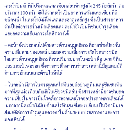
-คะน้าป็นผักที่มีปริมาณแคลเซียมค่อนข้างสูงถึง 245 มิลลิกรัม ต่อ
ปริมาณ 100 กรัม จัดได้ว่าคะน้าเป็นอาหารเสริมแคลเซียมที่ดี
ชนิดหนึ่ง ในคะน้ายังมีโฟเลตและธาตุเหล็กสูง ซึ่งเป็นสารอาหาร
จำเป็นต่อการสร้างเม็ดเลือดแดง คะน้าจึงเป็นที่ช่วยบำรุงเลือด
และลดความเสี่ยงภาวะโลหิตจางได้
– คะน้ายังประกอบไปด้วยสารต้านอนุมูลอิสระที่อาจช่วยป้องกัน
ความเสียหายของเซลล์ และลดความเสี่ยงการเกิดโรคบางชนิด
โดยสารต้านอนุมูลอิสระที่พบปริมาณมากในคะน้า คือ เควอซิทิน
และแคมป์เฟอรอล ซึ่งจากการศึกษาพบว่าสารเหล่านี้มีคุณสมบัติ
ต้านการอักเสบและต้านไวรัสได้
– ในคะน้า มีสารในตระกูลแคโรทีนอยด์อย่างลูทีนและซีแซนทิน
มากที่สุดเมื่อเทียบกับผักใบเขียวชนิดอื่น ซึ่งสารเหล่านี้อาจช่วยลด
ความเสี่ยงในการเป็นโรคต้อกระจกและโรคจอประสาทตาเสื่อมได้
นอกจากนี้คะน้ายังมีเบต้าแคโรทีนสูง ซึ่งจะเปลี่ยนเป็นวิตามินเอ
ส่งผลดีต่อการบำรุงดูแลดวงตาในด้านระบบประสาทตาและการ
มองเห็นได้