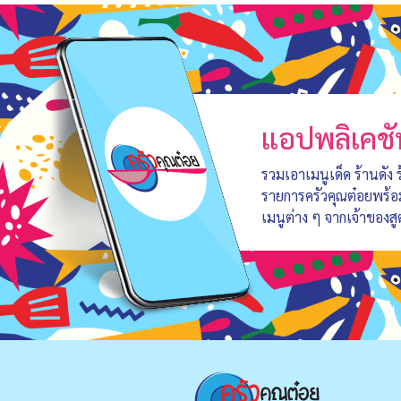
แอปพลิเคชั
รวมเอาเมนูเด็ด ร้านดัง
รายการครัวคุณต๋อยพร้
เมนูต่าง ๆ จากเจ้าของสู