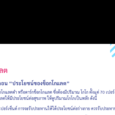
แลต
อย ตอน “ประโยชน์ของช็อกโกแลต”
กโกแลตดำ หรือดาร์กช็อกโกแลต ซึ่งต้องมีปริมาณ โกโก ตั้งแต่ 70 เปอร์เซ
ตให้มีประโยชน์ต่อสุขภาพ ให้ดูปริมาณโกโกเป็นหลัก ดังนี้
 เปอร์เซ็นต์ การจะรับประทานให้ได้ประโยชน์ต่อร่างกาย ควรรับประทา