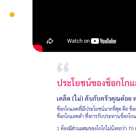
ประโยชน์ของช็อกโก
เคล็ด (ไม่) ลับกับครัวคุณต๋
ช็อกโกแลตที่มีประโยชน์มากที่สุด คือ ช็อ
ช็อกโกแลตดำ ซึ่งการรับประทานช็อกโกแล
1 ต้องมีส่วนผสมของโกโกไม่น้อยกว่า 70