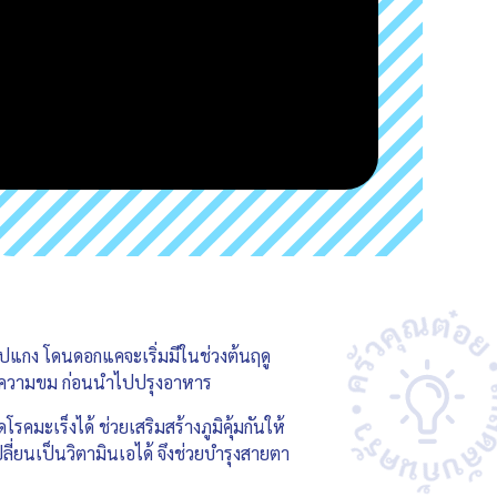
ปแกง โดนดอกแคจะเริ่มมีในช่วงต้นฤดู
ลดความขม ก่อนนำไปปรุงอาหาร
ะเร็งได้ ช่วยเสริมสร้างภูมิคุ้มกันให้
ี่ยนเป็นวิตามินเอได้ จึงช่วยบำรุงสายตา