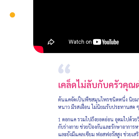
เคล็ดไม่ลับกับครัวค
ต้นแคจัดเป็นพืชสมุนไพรชนิดหนึ่ง นิย
หนาว มีรสเฝื่อน ไม่นิยมรับประทานสด
1 ดอกแค รวมไปถึงยอดอ่อน อุดมไปด้วยวิต
กับร่างกาย ช่วยป้องกันและรักษาอาการหว
และยังมีแคลเซียม ฟอสฟอรัสสูง ช่วยเสร