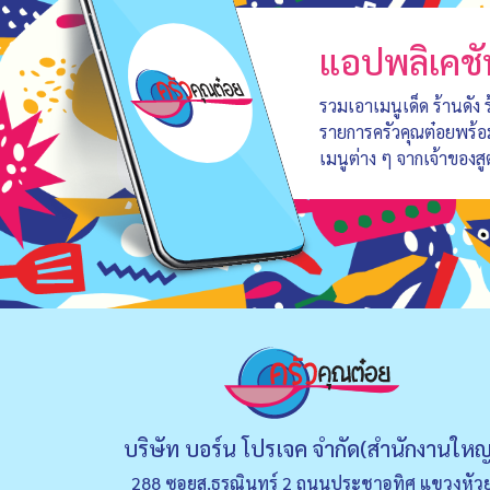
แอปพลิเคชั
รวมเอาเมนูเด็ด ร้านดัง
รายการครัวคุณต๋อยพร้
เมนูต่าง ๆ จากเจ้าของสู
บริษัท บอร์น โปรเจค จำกัด(สำนักงานใหญ
288 ซอยส.ธรณินทร์ 2 ถนนประชาอุทิศ แขวงหัว