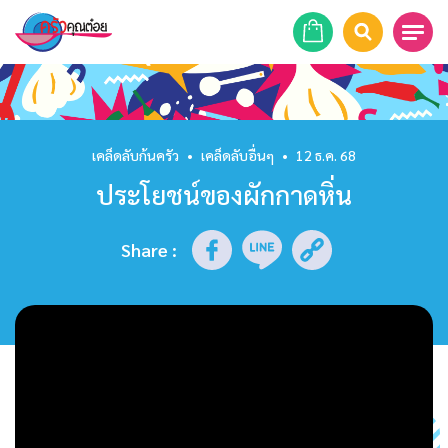
หน้าแรก
สูตรอาหาร
เคล็ดลับก้นครัว
•
เคล็ดลับอื่นๆ
•
12 ธ.ค. 68
ประโยชน์ของผักกาดหิ่น
ร้านอาหาร
รายการย้อนหลัง
Share
:
เคล็ดลับก้นครัว
บทความ
ข่าวสาร
ติดต่อเรา