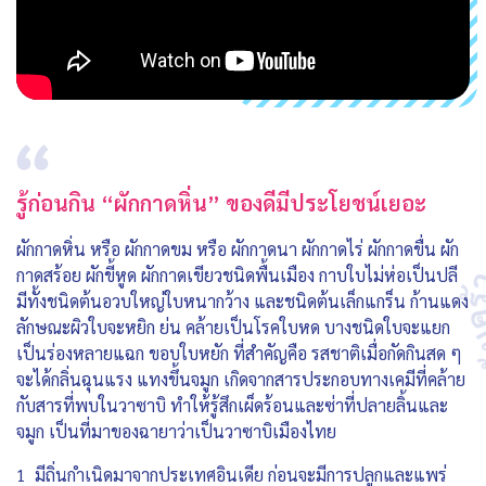
รู้ก่อนกิน “ผักกาดหิ่น” ของดีมีประโยชน์เยอะ
ผักกาดหิ่น หรือ ผักกาดขม หรือ ผักกาดนา ผักกาดไร่ ผักกาดขื่น ผัก
กาดสร้อย ผักขี้หูด ผักกาดเขียวชนิดพื้นเมือง กาบใบไม่ห่อเป็นปลี
มีทั้งชนิดต้นอวบใหญ่ใบหนากว้าง และชนิดต้นเล็กแกร็น ก้านแดง
ลักษณะผิวใบจะหยิก ย่น คล้ายเป็นโรคใบหด บางชนิดใบจะแยก
เป็นร่องหลายแฉก ขอบใบหยัก ที่สำคัญคือ รสชาติเมื่อกัดกินสด ๆ
จะได้กลิ่นฉุนแรง แทงขึ้นจมูก เกิดจากสารประกอบทางเคมีที่คล้าย
กับสารที่พบในวาซาบิ ทำให้รู้สึกเผ็ดร้อนและซ่าที่ปลายลิ้นและ
จมูก เป็นที่มาของฉายาว่าเป็นวาซาบิเมืองไทย
1 มีถิ่นกำเนิดมาจากประเทศอินเดีย ก่อนจะมีการปลูกและแพร่