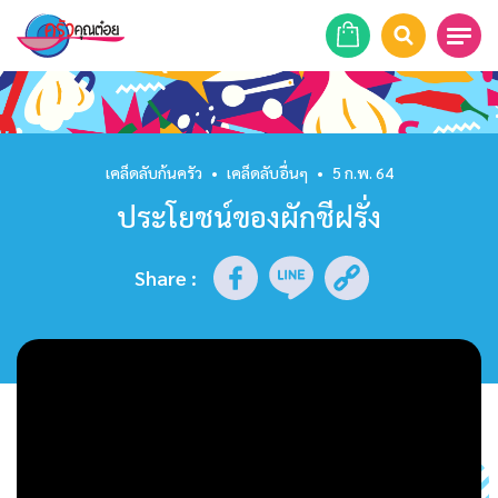
หน้าแรก
สูตรอาหาร
เคล็ดลับก้นครัว
•
เคล็ดลับอื่นๆ
•
5 ก.พ. 64
ประโยชน์ของผักชีฝรั่ง
ร้านอาหาร
รายการย้อนหลัง
Share
:
เคล็ดลับก้นครัว
บทความ
ข่าวสาร
ติดต่อเรา