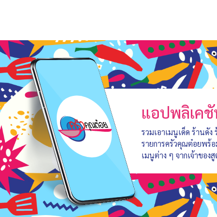
แอปพลิเคชั
รวมเอาเมนูเด็ด ร้านดัง
รายการครัวคุณต๋อยพร้
เมนูต่าง ๆ จากเจ้าของสู