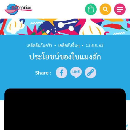
หน้าแรก
สูตรอาหาร
เคล็ดลับก้นครัว
•
เคล็ดลับอื่นๆ
•
13 ส.ค. 63
ประโยชน์ของใบแมงลัก
ร้านอาหาร
รายการย้อนหลัง
Share
:
เคล็ดลับก้นครัว
บทความ
ข่าวสาร
ติดต่อเรา