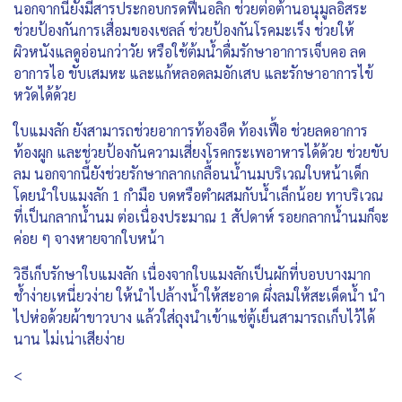
นอกจากนี้ยังมีสารประกอบกรดฟีนอลิก ช่วยต่อต้านอนุมูลอิสระ
ช่วยป้องกันการเสื่อมของเซลล์ ช่วยป้องกันโรคมะเร็ง ช่วยให้
ผิวหนังแลดูอ่อนกว่าวัย หรือใช้ต้มน้ำดื่มรักษาอาการเจ็บคอ ลด
อาการไอ ขับเสมหะ และแก้หลอดลมอักเสบ และรักษาอาการไข้
หวัดได้ด้วย
ใบแมงลัก ยังสามารถช่วยอาการท้องอืด ท้องเฟื้อ ช่วยลดอาการ
ท้องผูก และช่วยป้องกันความเสี่ยงโรคกระเพอาหารได้ด้วย ช่วยขับ
ลม นอกจากนี้ยังช่วยรักษากลากเกลื้อนน้ำนมบริเวณใบหน้าเด็ก
โดยนำใบแมงลัก 1 กำมือ บดหรือตำผสมกับน้ำเล็กน้อย ทาบริเวณ
ที่เป็นกลากน้ำนม ต่อเนื่องประมาณ 1 สัปดาห์ รอยกลากน้ำนมก็จะ
ค่อย ๆ จางหายจากใบหน้า
วิธีเก็บรักษาใบแมงลัก เนื่องจากใบแมงลักเป็นผักที่บอบบางมาก
ช้ำง่ายเหนี่ยวง่าย ให้นำไปล้างน้ำให้สะอาด ผึ่งลมให้สะเด็ดน้ำ นำ
ไปห่อด้วยผ้าขาวบาง แล้วใส่ถุงนำเข้าแช่ตู้เย็นสามารถเก็บไว้ได้
นาน ไม่เน่าเสียง่าย
<