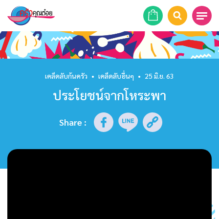
หน้าแรก
สูตรอาหาร
เคล็ดลับก้นครัว
•
เคล็ดลับอื่นๆ
•
25 มิ.ย. 63
ประโยชน์จากโหระพา
ร้านอาหาร
รายการย้อนหลัง
Share
:
เคล็ดลับก้นครัว
บทความ
ข่าวสาร
ติดต่อเรา