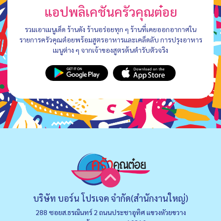
แอปพลิเคชันครัวคุณต๋อย
รวมเอาเมนูเด็ด ร้านดัง ร้านอร่อยทุก ๆ ร้านที่เคยออกอากาศใน
รายการครัวคุณต๋อยพร้อมสูตรอาหารและเคล็ดลับ การปรุงอาหาร
เมนูต่าง ๆ จากเจ้าของสูตรต้นตำรับตัวจริง
บริษัท บอร์น โปรเจค จำกัด(สำนักงานใหญ่)
288 ซอยส.ธรณินทร์ 2 ถนนประชาอุทิศ แขวงหัวยขวาง