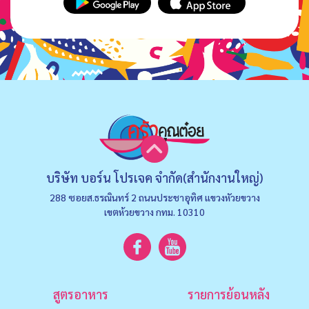
บริษัท บอร์น โปรเจค จำกัด(สำนักงานใหญ่)
288 ซอยส.ธรณินทร์ 2 ถนนประชาอุทิศ แขวงหัวยขวาง
เขตห้วยขวาง กทม. 10310
สูตรอาหาร
รายการย้อนหลัง