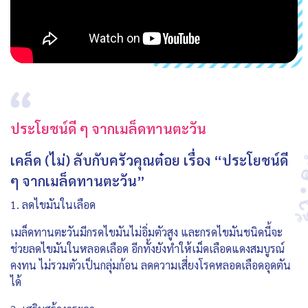
ประโยชน์ดี ๆ จากเมล็ดทานตะวัน
เคล็ด (ไม่) ลับกับครัวคุณต๋อย เรื่อง “ประโยชน์ดี
ๆ จากเมล็ดทานตะวัน”
1. ลดไขมันในเลือด
เมล็ดทานตะวันมีกรดไขมันไม่อิ่มตัวสูง และกรดไขมันชนิดนี้จะ
ช่วยลดไขมันในหลอดเลือด อีกทั้งยังทำให้เม็ดเลือดแดงสมบูรณ์
คงทน ไม่รวมตัวเป็นกลุ่มก้อน ลดความเสี่ยงโรคหลอดเลือดอุดตัน
ได้