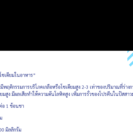
าณโซเดียมในอาหาร”
พฤติกรรมการบริโภคเกลือหรือโซเดียมสูง 2-3 เท่าของปริมาณที่ร่างก
ยมสูง มีผลเสียทำให้ความดันโลหิตสูง เพิ่มการรั่วของโปรตีนในปัสสา
ต่อ 1 ช้อนชา
ัม
0 มิลลิกรัม