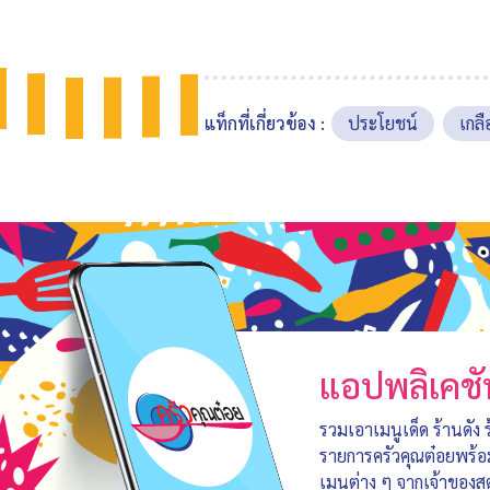
แท็กที่เกี่ยวข้อง :
ประโยชน์
เกลื
แอปพลิเคชั
รวมเอาเมนูเด็ด ร้านดัง
รายการครัวคุณต๋อยพร้
เมนูต่าง ๆ จากเจ้าของสู