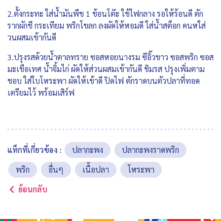
2.ตั้งกระทะ ใส่น้ำมันพืช 1 ช้อนโต๊ะ ใช้ไฟกลาง รอให้ร้อนดี ตัก
รากผักชี กระเทียม พริกโขลก ลงผัดให้หอมดี ใส่น้ำสต็อก คนหใส่
วนผสมเข้ากันดี
3.ปรุงรสด้วยน้ำตาลทราย ซอสหอยนางรม ซีอิ๊วขาว ซอสพริก ซอส
มะเขือเทศ น้ำจิ้มไก่ ผัดให้ส่วนผสมเข้ากันดี ชิมรส ปรุงเพิ่มตาม
ชอบ ใส่ใบโหระพา ผัดให้เข้าดี ปิดไฟ ตักราดบนตัวปลาที่ทอด
เตรียมไว้ พร้อมเสิร์ฟ
แท็กที่เกี่ยวข้อง :
ปลากะพง
ปลากะพงราดพริก
พริก
อื่นๆ
เนื้อปลา
โหระพา
ย้อนกลับ