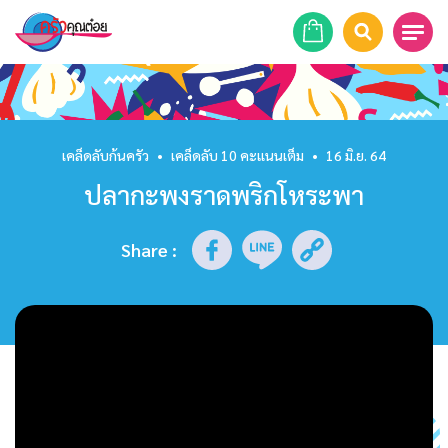
หน้าแรก
สูตรอาหาร
เคล็ดลับก้นครัว
•
เคล็ดลับ 10 คะแนนเต็ม
•
16 มิ.ย. 64
ปลากะพงราดพริกโหระพา
ร้านอาหาร
รายการย้อนหลัง
Share
:
เคล็ดลับก้นครัว
บทความ
ข่าวสาร
ติดต่อเรา