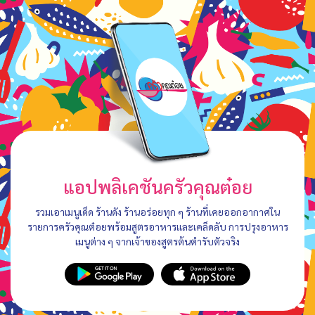
แอปพลิเคชันครัวคุณต๋อย
รวมเอาเมนูเด็ด ร้านดัง ร้านอร่อยทุก ๆ ร้านที่เคยออกอากาศใน
รายการครัวคุณต๋อยพร้อมสูตรอาหารและเคล็ดลับ การปรุงอาหาร
เมนูต่าง ๆ จากเจ้าของสูตรต้นตำรับตัวจริง