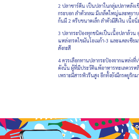
2 ปลาซาร์ดีน เป็นปลาในกลุ่มปลาหลังเข
กระบอก ลำตัวกลม มีเกล็ดใหญ่และหยาบกว
ก้นมี 2 ครีบขนาดเล็ก ลำตัวมีสีเงิน เนื
3 ปลากระป๋องทุกชนิดเป็นเนื้อปลาล้วน อ
แหล่งกรดไขมันโอเมก้า-3 และแคลเซียมที่ด
สังกะสี
4 ควรเลือกทานปลากระป๋องจากแหล่งที่เช
ดังนั้น ผู้ที่มีประวัติแพ้อาหารทะเลคว
เพราะมีสารพิวรีนสูง อีกทั้งยังมีกรดย