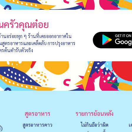
นครัวคุณต๋อย
 ร้านอร่อยทุก ๆ ร้านที่เคยออกอากาศใน
อมสูตรอาหารและเคล็ดลับ การปรุงอาหาร
ตรต้นตำรับตัวจริง
สูตรอาหาร
รายการย้อนหลัง
สูตรอาหารคาว
ไม่กินถือว่าผิด
เ
่)