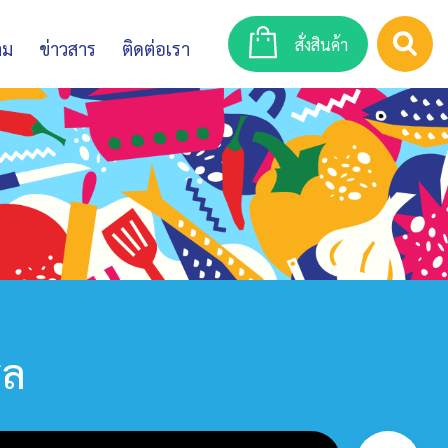
สั่งสินค้า
าม
ข่าวสาร
ติดต่อเรา
รล