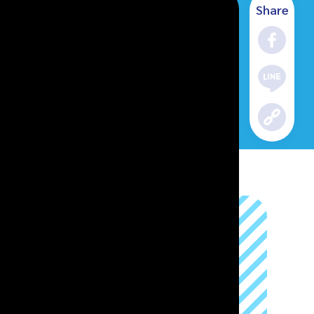
Share