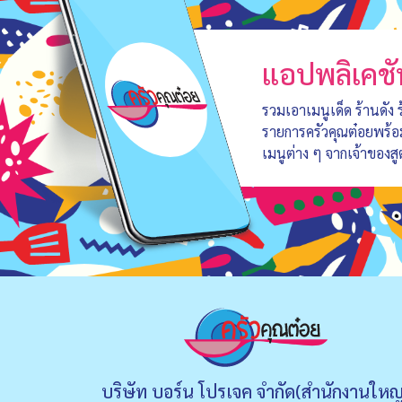
แอปพลิเคชั
รวมเอาเมนูเด็ด ร้านดัง
รายการครัวคุณต๋อยพร้
เมนูต่าง ๆ จากเจ้าของสู
บริษัท บอร์น โปรเจค จำกัด(สำนักงานใหญ