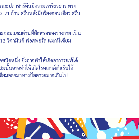
ลักษณะปลาซาร์ดีนมีความเพรียวยาว ทรง
21 ก้าน ครีบหลังมีเพียงตอนเดียว ครีบ
และซ่อมแซมส่วนที่สึกหรอของร่างกาย เป็น
ี 12 วิตามินดี ฟอสฟอรัส แมกนีเซียม
นิดหนึ่ง ซึ่งอาจทำให้เกิดอาการแพ้ได้
สมนั้นอาจทำให้เกิดโรคเกาต์กำเริบได้
คลเซียมออกมาทางปัสสาวะมากเกินไป