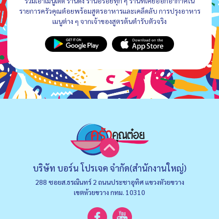
รวมเอาเมนูเด็ด ร้านดัง ร้านอร่อยทุก ๆ ร้านที่เคยออกอากาศใน
รายการครัวคุณต๋อยพร้อมสูตรอาหารและเคล็ดลับ การปรุงอาหาร
เมนูต่าง ๆ จากเจ้าของสูตรต้นตำรับตัวจริง
บริษัท บอร์น โปรเจค จำกัด(สำนักงานใหญ่)
288 ซอยส.ธรณินทร์ 2 ถนนประชาอุทิศ แขวงหัวยขวาง
เขตห้วยขวาง กทม. 10310