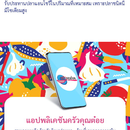
รับประทานปลาแอนโชวี่ในปริมาณที่เหมาะสม เพราะปลาชนิดนี้
มีโซเดียมสูง
แอปพลิเคชันครัวคุณต๋อย