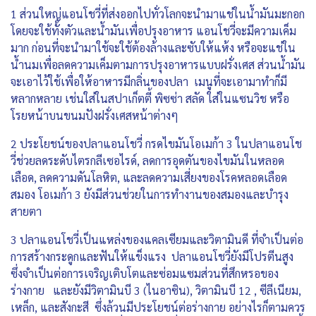
1 ส่วนใหญ่แอนโชวี่ที่ส่งออกไปทั่วโลกจะนำมาแช่ในน้ำมันมะกอก
โดยจะใช้ทั้งตัวและน้ำมันเพื่อปรุงอาหาร แอนโชวี่จะมีความเค็ม
มาก ก่อนที่จะนำมาใช้จะใช้ต้องล้างและซับให้แห้ง หรือจะแช่ใน
น้ำนมเพื่อลดความเค็มตามการปรุงอาหารแบบฝรั่งเศส ส่วนน้ำมัน
จะเอาไว้ใช้เพื่อให้อาหารมีกลิ่นของปลา เมนูที่จะเอามาทำก็มี
หลากหลาย เช่นใส่ในสปาเก็ตตี้ พิซซ่า สลัด ใส่ในแซนวิช หรือ
โรยหน้าบนขนมปังฝรั่งเศสหน้าต่างๆ
2 ประโยชน์ของปลาแอนโชวี่ กรดไขมันโอเมก้า 3 ในปลาแอนโช
วี่ช่วยลดระดับไตรกลีเซอไรด์, ลดการอุดตันของไขมันในหลอด
เลือด, ลดความดันโลหิต, และลดความเสี่ยงของโรคหลอดเลือด
สมอง โอเมก้า 3 ยังมีส่วนช่วยในการทำงานของสมองและบำรุง
สายตา
3 ปลาแอนโชวี่เป็นแหล่งของแคลเซียมและวิตามินดี ที่จำเป็นต่อ
การสร้างกระดูกและฟันให้แข็งแรง ปลาแอนโชวี่ยังมีโปรตีนสูง
ซึ่งจำเป็นต่อการเจริญเติบโตและซ่อมแซมส่วนที่สึกหรอของ
ร่างกาย และยังมีวิตามินบี 3 (ไนอาซิน), วิตามินบี 12 , ซีลีเนียม,
เหล็ก, และสังกะสี ซึ่งล้วนมีประโยชน์ต่อร่างกาย อย่างไรก็ตามควร