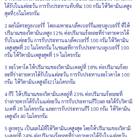
ได้รับในแต่ละวัน การรับประทานทับทิม 100 กรัม ให้วิตามินเคสูง
สุดที่16ไมโครกรัม
2 ผลไม้ตระกูลเบอร์รี่ โดยเฉพาะแบล็คเบอร์รี่และบลูเบอร์รี่ ที่ให้
ปริมาณของวิตามินเคสูง 12% ต่อปริมาณร้อยละที่ร่างกายควรได้
รับในแต่ละวัน การรับประทานแบล็คเบอร์รี่ 100 กรัม ให้วิตามิน
เคสูงสุดที่ 20 ไมโครกรัม ในขณะที่การรับประทานบลูเบอร์รี่ 100
กรัม ให้วิตามินเคสูงสุดที่ 19 ไมโครกรัม
3 อะโวคาโด ให้ปริมาณของวิตามินเคอยู่ที่ 18% ต่อปริมาณร้อย
ละที่ร่างกายควรได้รับในแต่ละวัน การรับประทานอะโวคาโด 100
กรัม ให้วิตามินเคสูงถึง21ไมโครกรัม
4 กีวี ให้ปริมาณของวิตามินเคอยู่ที่ 23% ต่อปริมาณร้อยละที่
ร่างกายควรได้รับในแต่ละวัน การรับประทานกีวี1ผล จะได้รับวิตามิ
นเคที่ 28 ไมโครกรัม และการรับประทานกีวี 100 กรัม ให้วิตามิน
เคสูงถึง 40 ไมโครกรัม
5 ลูกพรุน เป็นผลไม้ที่ให้วิตามินเคสูงสุด โดยให้ปริมาณของวิตามิ
นเคอยู่ที่ 24% ต่อปริมาณร้อยละที่ร่างกายควรได้รับในแต่ละวัน