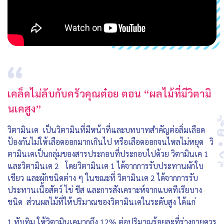
เคล็ดไม่ลับกับครัวคุณต๋อย ตอน “ผลไม้ที่มีวิตามิ
นเคสูง”
วิตามินเค เป็นวิตามินที่มีหน้าที่และบทบาทสำคัญต่อลิ่มเลือด
ป้องกันไม่ให้เลือดออกมากเกินไป หรือเลือดออกจนไหลไม่หยุด วิ
ตามินเคเป็นกลุ่มของสารประกอบที่ประกอบไปด้วย วิตามินเค 1
และวิตามินเค 2 โดยวิตามินเค 1 ได้จากการรับประทานผักใบ
เขียว และผักชนิดต่าง ๆ ในขณะที่ วิตามินเค 2 ได้จากการรับ
ประทานเนื้อสัตว์ ไข่ ชีส และการสังเคราะห์จากแบคทีเรียบาง
ชนิด ส่วนผลไม้ที่ให้ปริมาณของวิตามินเคในระดับสูง ได้แก่
1 ทับทิม ให้วิตามินเคมากถึง 12% ต่อปริมาณร้อยละที่ร่างกายควร