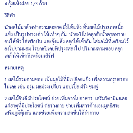
4 กุ้งแห้งฝอย 1/3 ถ้วย
วิธีทำ
นำผลไม้มาล้างทำความสะอาด ผึ่งให้แห้ง หั่นผลไม้ประเภทเนื้อ
แข็ง เป็นรูปทรงเต๋า ให้เท่าๆ กัน นำกะปิไปคลุกกับน้ำตาลทราย
คนให้ทั่ว ใส่พริกป่น และกุ้งแห้ง คลุกให้เข้ากัน ใส่ผลไม้ที่เตรียมไว้
ลงไปชามผสม โรยกะปิเคยที่ปรุงรสลงไป ปริมาณตามชอบ คลุก
เคล้าให้เข้ากันพร้อมเสิร์ฟ
หมายเหตุ
1 ผลไม้รวมตามชอบ เน้นผลไม้ที่มีเปลือกแข็ง เพื่อความกรุบกรอบ
ไม่เละ เช่น องุ่น มะม่วงเปรี้ยว แอปเปิ้ล ฝรั่ง ชมพู่
2 ผลไม้กินดี มีประโยชน์ ช่วยเพิ่มกากใยอาหาร เสริมวิตามินและ
แร่ธาตุที่มีประโยชน์ ต่อร่างกาย ช่วยเพิ่มสารต้านอนมูลอิสระ
เสริมภูมิคุ้มกัน และช่วยเพิ่มความสดชื่นให้ร่างกาย