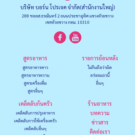
บริษัท บอร์น โปรเจค จำกัด(สำนักงานใหญ่)
288 ซอยส.ธรณินทร์ 2 ถนนประชาอุทิศ แขวงหัวยขวาง
เขตห้วยขวาง กทม. 10310
สูตรอาหาร
รายการย้อนหลัง
สูตรอาหารคาว
ไม่กินถือว่าผิด
สูตรอาหารหวาน
อร่อยแถวนี้
สูตรเครื่องดื่ม
อื่นๆ
สูตรอื่นๆ
เคล็ดลับก้นครัว
ร้านอาหาร
บทความ
เคล็ดลับการปรุงอาหาร
เคล็ดลับการใช้เครื่องครัว
ข่าวสาร
เคล็ดลับอื่นๆ
ติดต่อเรา