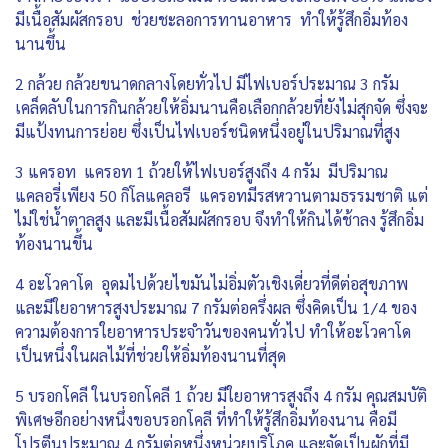
มีเนื้อสัมผัสกรอบ ช่วยชะลอการทานอาหาร ทำให้รู้สึกอิ่มท้อง
นานขึ้น
2 กล้วย กล้วยขนาดกลางโดยทั่วไป มีไฟเบอร์ประมาณ 3 กรัม
เคล็ดลับในการกินกล้วยให้อิ่มนานคือเลือกกล้วยที่ยังไม่สุกจัด ซึ่งจะ
มีแป้งทนการย่อย ซึ่งเป็นไฟเบอร์ชนิดหนึ่งอยู่ในปริมาณที่สูง
3 แครอท แครอท 1 ถ้วยให้ไฟเบอร์สูงถึง 4 กรัม มีปริมาณ
แคลอรี่เพียง 50 กิโลแคลอรี แครอทมีรสหวานตามธรรมชาติ แต่
ไม่ใช่น้ำตาลสูง และมีเนื้อสัมผัสกรอบ จึงทำให้กินได้ช้าลง รู้สึกอิ่ม
ท้องนานขึ้น
4 อะโวคาโด อุดมไปด้วยไขมันไม่อิ่มตัวเชิงเดี่ยวที่ดีต่อสุขภาพ
และมีใยอาหารสูงประมาณ 7 กรัมต่อครึ่งผล ซึ่งคิดเป็น 1/4 ของ
ความต้องการใยอาหารประจำวันของคนทั่วไป ทำให้อะโวคาโด
เป็นหนึ่งในผลไม้ที่ช่วยให้อิ่มท้องนานที่สุด
5 บรอกโคลี ในบรอกโคลี 1 ถ้วย มีใยอาหารสูงถึง 4 กรัม คุณสมบัติ
พิเศษอีกอย่างหนึ่งขอบรอกโคลี ที่ทำให้รู้สึกอิ่มท้องนาน คือมี
โปรตีนประมาณ 4 กรัมต่อหนึ่งหน่วยบริโภค และจัดเป็นผักที่มี