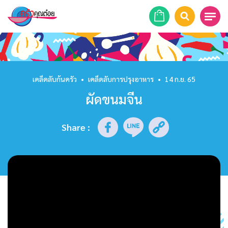
หน้าแรก
สูตรอาหาร
เคล็ดลับก้นครัว
•
เคล็ดลับการปรุงอาหาร
•
14 ก.ย. 65
ผัดขนมจีน
ร้านอาหาร
รายการย้อนหลัง
Share
:
เคล็ดลับก้นครัว
บทความ
ข่าวสาร
ติดต่อเรา