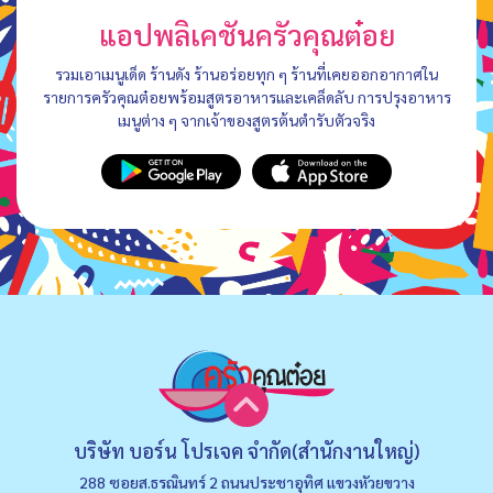
แอปพลิเคชันครัวคุณต๋อย
รวมเอาเมนูเด็ด ร้านดัง ร้านอร่อยทุก ๆ ร้านที่เคยออกอากาศใน
รายการครัวคุณต๋อยพร้อมสูตรอาหารและเคล็ดลับ การปรุงอาหาร
เมนูต่าง ๆ จากเจ้าของสูตรต้นตำรับตัวจริง
บริษัท บอร์น โปรเจค จำกัด(สำนักงานใหญ่)
288 ซอยส.ธรณินทร์ 2 ถนนประชาอุทิศ แขวงหัวยขวาง