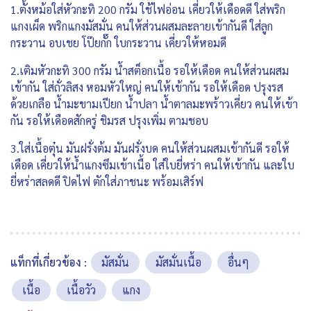
1.ตั้งหม้อใส่หัวกะทิ 200 กรัม ใช้ไฟอ่อน เคี่ยวให้เดือดดี ใส่พริก
แกงเผ็ด พริกแกงมัสมั่น คนให้ส่วนผสมละลายเข้ากันดี ใส่ลูก
กระวาน อบเชย โป๊ยกั๊ก ใบกระวาน เคี่ยวให้หอมดี
2.เติมหัวกะทิ 300 กรัม น้ำสต็อกเนื้อ รอให้เดือด คนให้ส่วนผสม
เข้ากัน ใส่ถั่วลิสง หอมหัวใหญ่ คนให้เข้ากัน รอให้เดือด ปรุงรส
ด้วยเกลือ น้ำมะขามเปียก น้ำปลา น้ำตาลมะพร้าวเคี่ยว คนให้เข้า
กัน รอให้เดือดสักครู่ ชิมรส ปรุงเพิ่ม ตามชอบ
3.ใส่เนื้อตุ๋น มันฝรั่งต้ม มันฝรั่งบด คนให้ส่วนผสมเข้ากันดี รอให้
เดือด เคี่ยวให้น้ำแกงซึมเข้าเนื้อ ใส่ใบยี่หร่า คนให้เข้ากัน และใบ
ยี่หร่าสลดดี ปิดไฟ ตักใส่ภาชนะ พร้อมเสิร์ฟ
แท็กที่เกี่ยวข้อง :
มัสมั่น
มัสมั่นเนื้อ
อื่นๆ
เนื้อ
เนื้อวัว
แกง