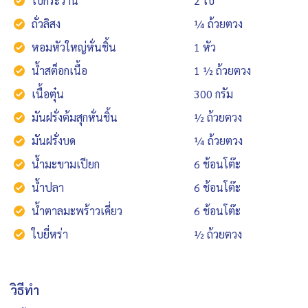
ใบกระวาน
2 ใบ
ถั่วลิสง
¼ ถ้วยตวง
หอมหัวใหญ่หั่นชิ้น
1 หัว
น้ำสต็อกเนื้อ
1 ½ ถ้วยตวง
เนื้อตุ๋น
300 กรัม
มันฝรั่งต้มสุกหั่นชิ้น
½ ถ้วยตวง
มันฝรั่งบด
¼ ถ้วยตวง
น้ำมะขามเปียก
6 ช้อนโต๊ะ
น้ำปลา
6 ช้อนโต๊ะ
น้ำตาลมะพร้าวเคี่ยว
6 ช้อนโต๊ะ
ใบยี่หร่า
½ ถ้วยตวง
วิธีทำ