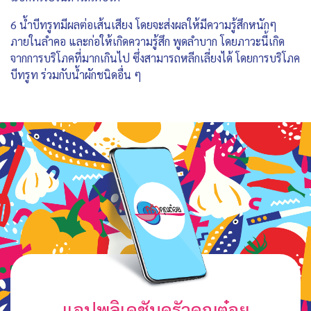
6 น้ำบีทรูทมีผลต่อเส้นเสียง โดยจะส่งผลให้มีความรู้สึกหนักๆ
ภายในลำคอ และก่อให้เกิดความรู้สึก พูดลำบาก โดยภาวะนี้เกิด
จากการบริโภคที่มากเกินไป ซึ่งสามารถหลีกเลี่ยงได้ โดยการบริโภค
บีทรูท ร่วมกับน้ำผักชนิดอื่น ๆ
แอปพลิเคชันครัวคุณต๋อย