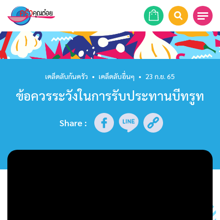
หน้าแรก
สูตรอาหาร
เคล็ดลับก้นครัว
•
เคล็ดลับอื่นๆ
•
23 ก.ย. 65
ข้อควรระวังในการรับประทานบีทรูท
ร้านอาหาร
รายการย้อนหลัง
Share
:
เคล็ดลับก้นครัว
บทความ
ข่าวสาร
ติดต่อเรา