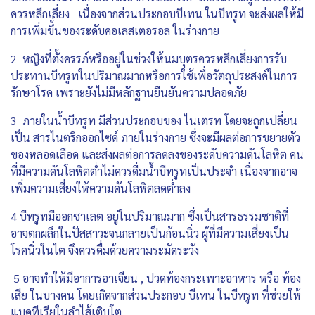
ควรหลีกเลี่ยง เนื่องจากส่วนประกอบบีเทน ในบีทรูท จะส่งผลให้มี
การเพิ่มขึ้่นของระดับคอเลสเตอรอล ในร่างกาย
2 หญิงที่ตั้งครรภ์หรืออยู่ในช่วงให้นมบุตรควรหลีกเลี่ยงการรับ
ประทานบีทรูทในปริมาณมากหรือการใช้เพื่อวัตถุประสงค์ในการ
รักษาโรค เพราะยังไม่มีหลักฐานยืนยันความปลอดภัย
3 ภายในน้ำบีทรูท มีส่วนประกอบของ ไนเตรท โดยจะถูกเปลี่ยน
เป็น สารไนตริกออกไซด์ ภายในร่างกาย ซึ่งจะมีผลต่อการขยายตัว
ของหลอดเลือด และส่งผลต่อการลดลงของระดับความดันโลหิต คน
ที่มีความดันโลหิตต่ำไม่ควรดื่มน้ำบีทรูทเป็นประจำ เนื่องจากอาจ
เพิ่มความเสี่ยงให้ความดันโลหิตลดต่ำลง
4 บีทรูทมีออกซาเลต อยู่ในปริมาณมาก ซึ่งเป็นสารธรรมชาติที่
อาจตกผลึกในปัสสาวะจนกลายเป็นก้อนนิ่ว ผู้ที่มีความเสี่ยงเป็น
โรคนิ่วในไต จึงควรดื่มด้วยความระมัดระวัง
5 อาจทำให้มีอาการอาเจียน , ปวดท้องกระเพาะอาหาร หรือ ท้อง
เสีย ในบางคน โดยเกิดจากส่วนประกอบ บีเทน ในบีทรูท ที่ช่วยให้
แบคทีเรียในลำไส้เติบโต