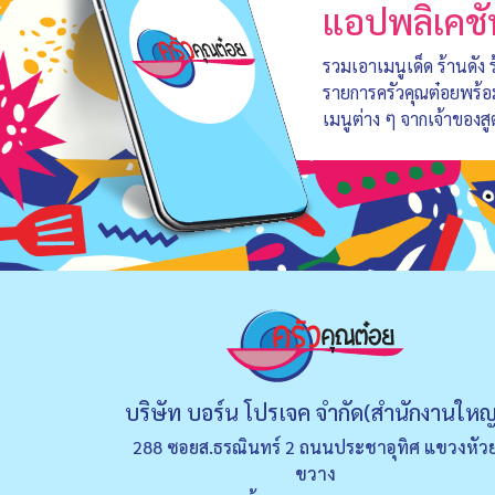
แอปพลิเคชั
รวมเอาเมนูเด็ด ร้านดัง
รายการครัวคุณต๋อยพร้
เมนูต่าง ๆ จากเจ้าของสู
บริษัท บอร์น โปรเจค จำกัด(สำนักงานใหญ
288 ซอยส.ธรณินทร์ 2 ถนนประชาอุทิศ แขวงหัว
ขวาง