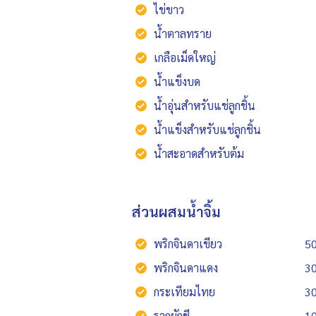
ไข่ขาว
น้ำตาลทราย
เกลือเม็ดใหญ่
น้ำแข็งบด
น้ำอุ่นสำหรับแช่ลูกชิ้น
น้ำแข็งสำหรับแช่ลูกชิ้น
น้ำสะอาดสำหรับต้ม
ส่วนผสมน้ำจิ้ม
พริกจินดาเขียว
50
พริกจินดาแดง
30
กระเทียมไทย
30
รากผักชี
10