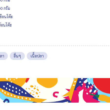
0 กรัม
ช้อนโต๊ะ
้อนโต๊ะ
ปลา
อื่นๆ
เนื้อปลา