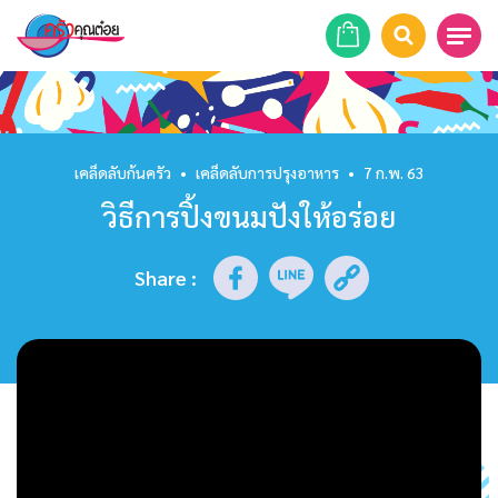
หน้าแรก
สูตรอาหาร
เคล็ดลับก้นครัว
•
เคล็ดลับการปรุงอาหาร
•
7 ก.พ. 63
วิธีการปิ้งขนมปังให้อร่อย
ร้านอาหาร
รายการย้อนหลัง
Share
:
เคล็ดลับก้นครัว
บทความ
ข่าวสาร
ติดต่อเรา