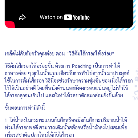
เคล็ดไม่ลับกับครัวคุณต๋อย ตอน “วิธีต้มไส้กรอกให้อร่อย”
วิธีต้มไส้กรอกให้อร่อยขึ้น ด้วยการ Poaching เป็นการทำให้
อาหารค่อย ๆ สุกในน้ำแบบเดียวกับการทำไข่ดาวน้ำ มาประยุกต์
ใช้ในการต้มไส้กรอก วิธีนี้จะช่วยรักษาความชุ่มชื้นของเนื้อไส้กรอก
ไว้ได้เป็นอย่างดี โดยที่หนังด้านนอกยังคงกรอบแน่นอยู่ ไม่ทำให้
ไส้กรอกสุกจนเกินไป และยังทำให้รสชาติกลมกล่อมยิ่งขึ้นด้วย
ขั้นตอนการทำมีดังนี้
1. ใส่น้ำลงในกระทะแบนก้นลึกหรือหม้อก้นลึก กะปริมาณน้ำให้
ท่วมไส้กรอกพอดี สามารถเติมน้ำสต๊อกหรือน้ำผักลงไปผสมเพื่อ
เพิ่มรสชาติแปลกใหม่ให้กับไส้กรอก